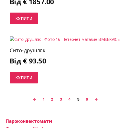
Від
€
1857.00
КУПИТИ
Сито-друшляк
Від
€
93.50
КУПИТИ
←
1
2
3
4
5
6
→
Пароконвектомати