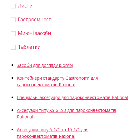
Листи
Гастроємності
Миючі засоби
Таблетки
Засоби для догляду iCombi
Контейнери стандарту Gastronorm для
пароконвектоматів Rational
Спеціальні аксесуари для пароконвектоматів Rational
Аксесуари типу XS 6-2/3 для пароконвектоматів
Rational
Аксесуари типу 6-1/1 та 10-1/1 для
пароконвектоматів Rational