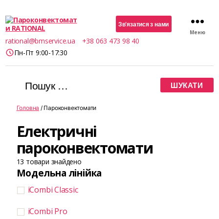
Зв’язатися з нами
Меню
Пароконвектомати
rational@bmservice.ua
+38 063 473 98 40
RATIONAL
Пн-Пт 9:00-17:30
Шукати:
Головна
/ Пароконвектомати
Електричні
пароконвектомати
13
товари знайдено
Модельна лінійка
iCombi Classic
iCombi Pro