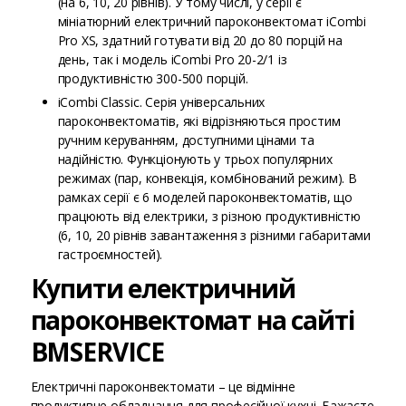
(на 6, 10, 20 рівнів). У тому числі, у серії є
мініатюрний електричний пароконвектомат iCombi
Pro XS, здатний готувати від 20 до 80 порцій на
день, так і модель iCombi Pro 20-2/1 із
продуктивністю 300-500 порцій.
iCombi Classic. Серія універсальних
пароконвектоматів, які відрізняються простим
ручним керуванням, доступними цінами та
надійністю. Функціонують у трьох популярних
режимах (пар, конвекція, комбінований режим). В
рамках серії є 6 моделей пароконвектоматів, що
працюють від електрики, з різною продуктивністю
(6, 10, 20 рівнів завантаження з різними габаритами
гастроємностей).
Купити електричний
пароконвектомат на сайті
BMSERVICE
Електричні пароконвектомати – це відмінне
продуктивне обладнання для професійної кухні. Бажаєте