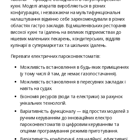
кухні. Моделі апаратів виробляються в різних
конфігураціях, і незважаючи на мультифункціональні
налаштування відмінно себе зарекомендували в різних
областях гастро закладів. Від мішленівських ресторанів
високої кухні та їдалень на великих підприємствах до
нішевих маленьких пекарень, кондитерських, відділів
кулінарії в супермаркетах та шкільних їдалень.
Переваги електричних пароконвектоматів:
Можливість встановлення в будь-яких приміщеннях
(у тому числі й там, де немає газопостачання).
Можливість встановлення в пересувних закладах і
навіть на судах.
Економія ресурсів (води та електрики) за рахунок
унікальних технологій.
Варіативність функціоналу — від простих моделей з
ручним керуванням до інноваційних електро
пароконвектоматів із цифровим керуванням та
опціями програмування режимів приготування.
Варіативність конфігурації для надійної, ефективної