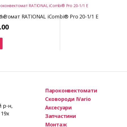
1 E
ктомат RATIONAL iCombi® Pro 20-1/1 E
.00
Пароконвектомати
Сковороди IVario
й р-н,
Аксесуари
119х
Запчастини
Монтаж