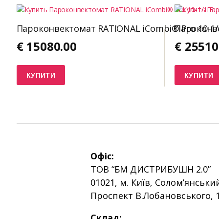
Пароконвектомат RATIONAL iCombi® Pro 10-1/
Пароконве
€
15080.00
€
25510
КУПИТИ
КУПИТИ
Офіс:
ТОВ “БМ ДИСТРИБУШН 2.0”
01021, м. Київ, Солом’янськи
Проспект В.Лобановського, 
Склад: