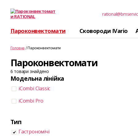
rational@bmservic
Пароконвектомати
RATIONAL
Пароконвектомати
Сковороди IVario
Головна
/ Пароконвектомати
Пароконвектомати
6
товари знайдено
Модельна лінійка
iCombi Classic
iCombi Pro
Тип
Гастрономічі