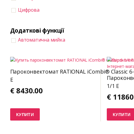
Цифрова
Додаткові функції
Автоматична мийка
Пароконвектомат RATIONAL iCombi® Classic 6-
Пароконве
E
1/1 E
€
8430.00
€
11860
КУПИТИ
КУПИТИ