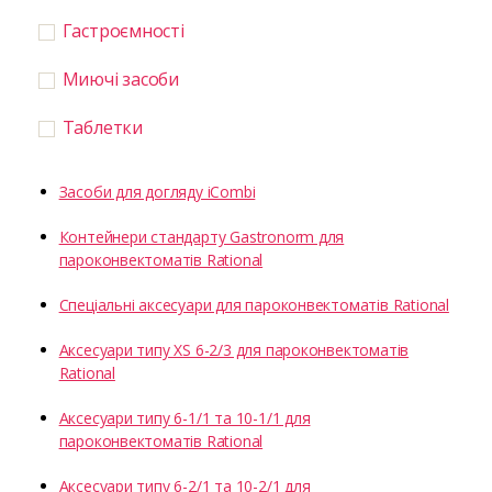
Гастроємності
Миючі засоби
Таблетки
Засоби для догляду iCombi
Контейнери стандарту Gastronorm для
пароконвектоматів Rational
Спеціальні аксесуари для пароконвектоматів Rational
Аксесуари типу XS 6-2/3 для пароконвектоматів
Rational
Аксесуари типу 6-1/1 та 10-1/1 для
пароконвектоматів Rational
Аксесуари типу 6-2/1 та 10-2/1 для