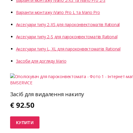
Варіанти монтажу iVario 2-XS та iVario Pro 2-S
Варіанти монтажу iVario Pro L та iVario Pro
Аксесуари типу 2-XS для пароконвектоматів Rational
Аксесуари типу 2-S для пароконвектоматів Rational
Аксесуари типу L, XL для пароконвектоматів Rational
Засоби для догляду iVario
Засіб для видалення накипу
€
92.50
КУПИТИ