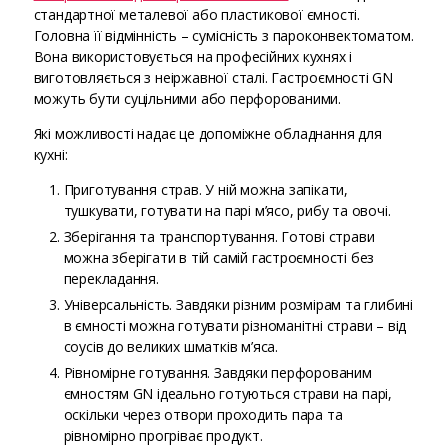
стандартної металевої або пластикової ємності.
Головна її відмінність – сумісність з пароконвектоматом.
Вона використовується на професійних кухнях і
виготовляється з неіржавної сталі. Гастроємності GN
можуть бути суцільними або перфорованими.
Які можливості надає це допоміжне обладнання для
кухні:
Приготування страв. У ній можна запікати,
тушкувати, готувати на парі м’ясо, рибу та овочі.
Зберігання та транспортування. Готові страви
можна зберігати в тій самій гастроємності без
перекладання.
Універсальність. Завдяки різним розмірам та глибині
в ємності можна готувати різноманітні страви – від
соусів до великих шматків м’яса.
Рівномірне готування. Завдяки перфорованим
ємностям GN ідеально готуються страви на парі,
оскільки через отвори проходить пара та
рівномірно прогріває продукт.