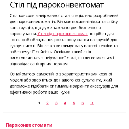
Стіл під пароконвектомат
Стіл-консоль з неіржавної сталі спеціально розроблений
для пароконвектоматів. Він має посилені ніжки та стійку
конструкцію, що дуже важливо для безпечного
користування.
Стіл під пароконвектомат
потрібен для
того, щоб обладнання розташовувалося на зручній для
кухаря висоті. Він легко витримує вагу важкої техніки та
забезпечує її стійкість. Оскільки такий стіл
виготовляється з неіржавної сталі, він легко миється і
відповідає санітарним нормам.
Ознайомтеся самостійно з характеристиками кожної
моделі або зверніться до нашого консультанта, який
допоможе підібрати оптимальні варіанти аксесуарів для
ефективної роботи вашої кухні.
1
2
3
4
5
6
→
Пароконвектомати