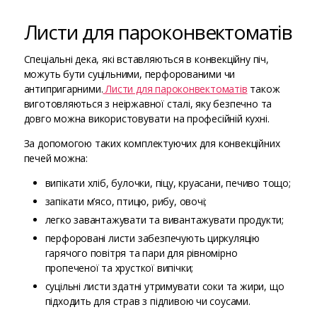
Листи для пароконвектоматів
Спеціальні дека, які вставляються в конвекційну піч,
можуть бути суцільними, перфорованими чи
антипригарними.
Листи для пароконвектоматів
також
виготовляються з неіржавної сталі, яку безпечно та
довго можна використовувати на професійній кухні.
За допомогою таких комплектуючих для конвекційних
печей можна:
випікати хліб, булочки, піцу, круасани, печиво тощо;
запікати м’ясо, птицю, рибу, овочі;
легко завантажувати та вивантажувати продукти;
перфоровані листи забезпечують циркуляцію
гарячого повітря та пари для рівномірно
пропеченої та хрусткої випічки;
суцільні листи здатні утримувати соки та жири, що
підходить для страв з підливою чи соусами.