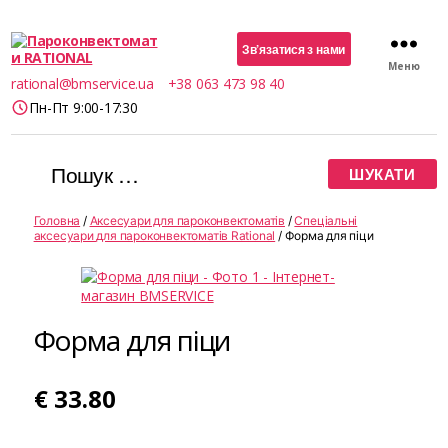
Зв’язатися з нами
Меню
Пароконвектомати
rational@bmservice.ua
+38 063 473 98 40
RATIONAL
Пн-Пт 9:00-17:30
Шукати:
Головна
/
Аксесуари для пароконвектоматів
/
Спеціальні
аксесуари для пароконвектоматів Rational
/ Форма для піци
Форма для піци
€
33.80