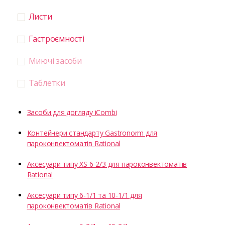
Листи
Гастроємності
Миючі засоби
Таблетки
Засоби для догляду iCombi
Контейнери стандарту Gastronorm для
пароконвектоматів Rational
Аксесуари типу XS 6-2/3 для пароконвектоматів
Rational
Аксесуари типу 6-1/1 та 10-1/1 для
пароконвектоматів Rational