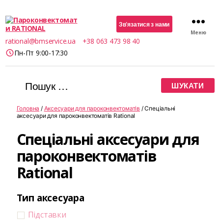
Зв’язатися з нами
Меню
Пароконвектомати
rational@bmservice.ua
+38 063 473 98 40
RATIONAL
Пн-Пт 9:00-17:30
Шукати:
Головна
/
Аксесуари для пароконвектоматів
/ Спеціальні
аксесуари для пароконвектоматів Rational
Спеціальні аксесуари для
пароконвектоматів
Rational
Тип аксесуара
Підставки