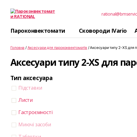
rational@bmservic
Пароконвектомати
RATIONAL
Пароконвектомати
Сковороди IVario
Головна
/
Аксесуари для пароконвектоматів
/ Аксесуари типу 2-XS для п
Аксесуари типу 2-XS для пар
Тип аксесуара
Підставки
Листи
Гастроємності
Миючі засоби
Таблетки