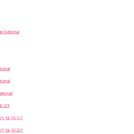
 Rational
ional
ional
ational
6-2/3
1 та 10-1/1
1 та 10-2/1