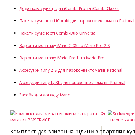
Додаткові функції для iCombi Pro та iCombi Classic
Пакети сумісності iCombi для пароконвектоматів Rational
Пакети сумісності Combi-Duo Universal
Варіанти монтажу iVario 2-XS та iVario Pro 2-S
Варіанти монтажу iVario Pro L та iVario Pro
Аксесуари типу 2-S для пароконвектоматів Rational
Аксесуари типу L, XL для пароконвектоматів Rational
Засоби для догляду iVario
Комплект для зливання рідини з апарата
Кошик кул