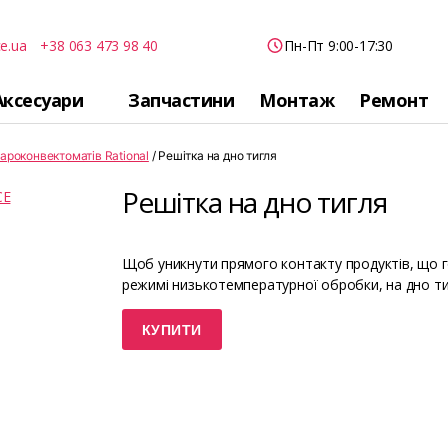
e.ua
+38 063 473 98 40
Пн-Пт 9:00-17:30
Аксесуари
Запчастини
Монтаж
Ремонт
ароконвектоматів Rational
/ Решітка на дно тигля
Решітка на дно тигля
Щоб уникнути прямого контакту продуктів, що го
режимі низькотемпературної обробки, на дно тиг
КУПИТИ