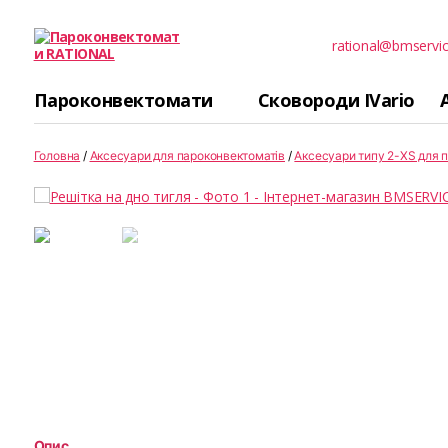
rational@bmservic
Пароконвектомати
RATIONAL
Пароконвектомати
Сковороди IVario
Головна
/
Аксесуари для пароконвектоматів
/
Аксесуари типу 2-XS для п
Опис