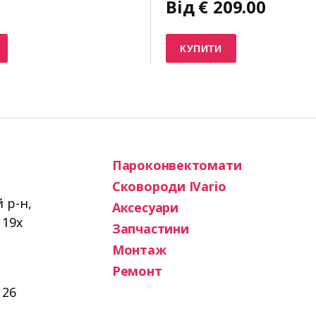
Від
€
209.00
КУПИТИ
Пароконвектомати
Сковороди IVario
й р-н,
Аксесуари
119х
Запчастини
Монтаж
Ремонт
 26