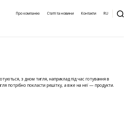
Про компанію
Статті та новини
Контакти
RU
туються, з дном тигля, наприклад під час готування в
ля потрібно покласти решітку, а вже на неї — продукти.