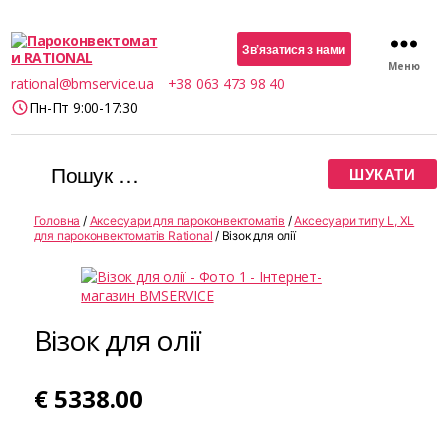
Зв’язатися з нами
Меню
Пароконвектомати
rational@bmservice.ua
+38 063 473 98 40
RATIONAL
Пн-Пт 9:00-17:30
Шукати:
Головна
/
Аксесуари для пароконвектоматів
/
Аксесуари типу L, XL
для пароконвектоматів Rational
/ Візок для олії
Візок для олії
€
5338.00