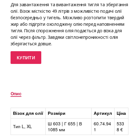
Для завантаження та вивантаження тигля та зберігання
олії. Візок місткістю 49 літрів з можливістю подачі олії
безпосередньо у тигель. Можливо розтопити твердий
жир або підігріти охолоджену олію перед наповненням
тигля. Після спорожнення олія подається до візка для
олії через фільтр. Завдяки світлонепроникності олія
зберігається довше.
КУПИТИ
Опис
Візок для олії
Розміри
Артикул
Ціна
Ш 603 | Г 655 | В
60.74.94
533
Тип L, XL
1085 мм
1
8 €