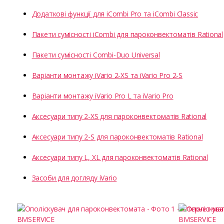
Додаткові функції для iCombi Pro та iCombi Classic
Пакети сумісності iCombi для пароконвектоматів Rational
Пакети сумісності Combi-Duo Universal
Варіанти монтажу iVario 2-XS та iVario Pro 2-S
Варіанти монтажу iVario Pro L та iVario Pro
Аксесуари типу 2-XS для пароконвектоматів Rational
Аксесуари типу 2-S для пароконвектоматів Rational
Аксесуари типу L, XL для пароконвектоматів Rational
Засоби для догляду iVario