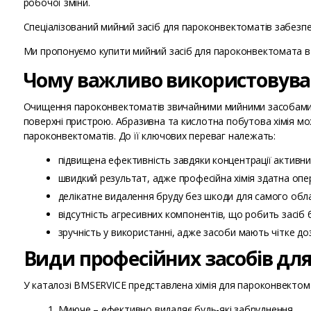
робочої зміни.
Спеціалізований мийний засіб для пароконвектоматів забезпеч
Ми пропонуємо купити мийний засіб для пароконвектомата в с
Чому важливо використовуват
Очищення пароконвектоматів звичайними мийними засобами н
поверхні пристрою. Абразивна та кислотна побутова хімія м
пароконвектоматів. До її ключових переваг належать:
підвищена ефективність завдяки концентрації активни
швидкий результат, адже професійна хімія здатна оп
делікатне видалення бруду без шкоди для самого обл
відсутність агресивних компонентів, що робить засі
зручність у використанні, адже засоби мають чітке до
Види професійних засобів дл
У каталозі BMSERVICE представлена хімія для пароконвектома
Миюче – ефективно видаляє будь-які забруднення.