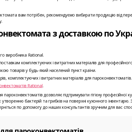
ектомата вам потрібен, рекомендуємо вибирати продукцію від пере
у.
онвектомата з доставкою по Укра
ого виробника Rational.
 поставкам комплектуючих і витратних матеріалів для професійног
ю товарів у будь-який населений пункт країни.
рів, комплектуючих і витратних матеріалів для пароконвектоматів.
онвектоматів Rational
.
я пароконвектоматів дозволяє підтримувати гігієну професійної к
є утворенню бактерій та грибків на поверхні кухонного інвентарю
ерніться по допомогу до наших консультантів зручним для вас спо
 для пароконвектоматів