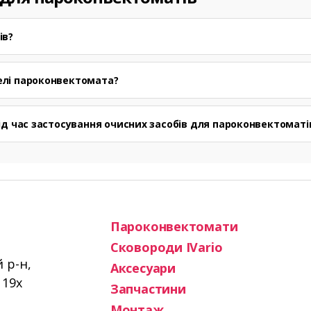
ів?
елі пароконвектомата?
ід час застосування очисних засобів для пароконвектоматі
Пароконвектомати
Сковороди IVario
й р-н,
Аксесуари
119х
Запчастини
Монтаж