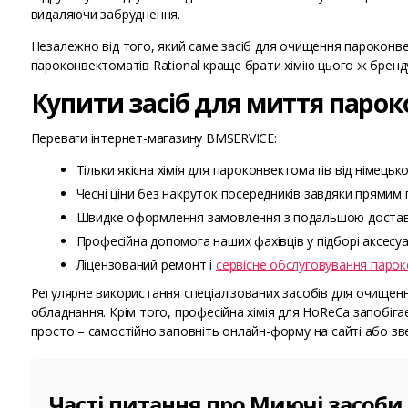
видаляючи забруднення.
Незалежно від того, який саме засіб для очищення пароконв
пароконвектоматів Rational краще брати хімію цього ж бренд
Купити засіб для миття парок
Переваги інтернет-магазину BMSERVICE:
Тільки якісна хімія для пароконвектоматів від німецьк
Чесні ціни без накруток посередників завдяки прямим
Швидке оформлення замовлення з подальшою доставко
Професійна допомога наших фахівців у підборі аксесуа
Ліцензований ремонт і
сервісне обслуговування парок
Регулярне використання спеціалізованих засобів для очищенн
обладнання. Крім того, професійна хімія для HoReCa запобіга
просто – самостійно заповніть онлайн-форму на сайті або зв
Часті питання про Миючі засоби