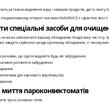
ить ретельне видалення жиру і залишків продуктів, дасть змогу під
пеціалізованому інтернет-магазині BMSERVICE з гарантією якості т
и спеціальні засоби для очище
е може забезпечити вашому обладнанню бездоганну чистоту. Крім
оже завдати серйозної шкоди кухонному обладнанню. У такому випа
х речовин, що здатні видалити будь-які забруднення;
еративно розчиняти забруднення;
аднання;
б безпечним для харчового виробництва;
зування.
я миття пароконвектоматів
тів трьох основних типів: