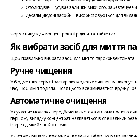
Ополіскувач – усуває залишки миючого, забезпечує чис
Декальцинуючі засоби – використовуються для видален
Форми випуску – концентровані рідини та таблетки.
Як вибрати засіб для миття 
Щоб правильно вибрати засіб для миття пароконвектомата, н
Ручне чищення
У бюджетних серіях і застарілих моделях очищення виконуєтьс
час, щоб хімія подіяла. Після цього все змивається вручну і р
Автоматичне очищення
У сучасних моделях передбачена система автоматичного очищ
першому випадку концентрат наливається в спеціальний резер
і через деякий час його змиє.
У другому випадку необхідно покласти таблетку в спеціальний 