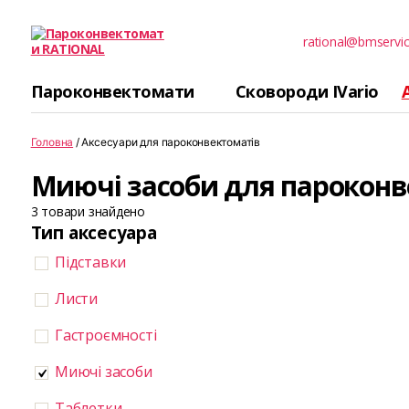
rational@bmservic
Пароконвектомати
RATIONAL
Пароконвектомати
Сковороди IVario
Головна
/ Аксесуари для пароконвектоматів
Миючі засоби для пароконв
3
товари знайдено
Тип аксесуара
Підставки
Листи
Гастроємності
Миючі засоби
Таблетки