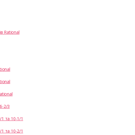
 Rational
ional
ional
ational
6-2/3
1 та 10-1/1
1 та 10-2/1