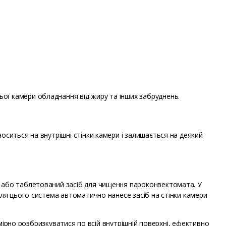
ої камери обладнання від жиру та інших забруднень.
оситься на внутрішні стінки камери і залишається на деякий
й або таблетований засіб для чищення пароконвектомата. У
сля цього система автоматично нанесе засіб на стінки камери
омірно розбризкуватися по всій внутрішній поверхні, ефективно