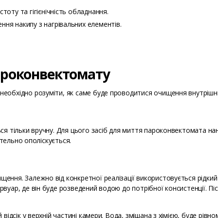
тоту та гігієнічність обладнання.
ня накипу з нагрівальних елементів.
пароконвектомату
еобхідно розуміти, як саме буде проводитися очищення внутрішнь
я тільки вручну. Для цього засіб для миття пароконвектомата нан
етельно ополіскується.
ення. Залежно від конкретної реалізації використовується рідки
вуар, де він буде розведений водою до потрібної консистенції. Пі
відсік у верхній частині камери. Вода, змішана з хімією, буде рівн