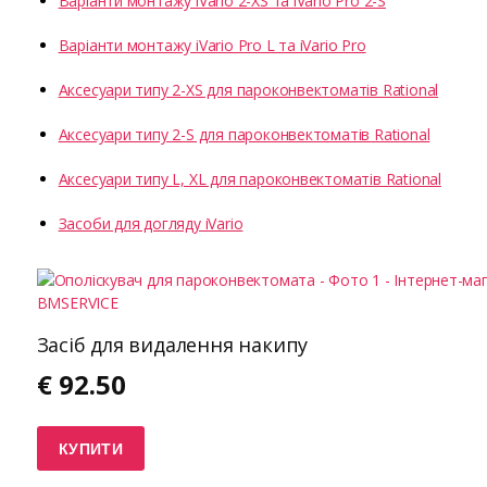
Варіанти монтажу iVario 2-XS та iVario Pro 2-S
Варіанти монтажу iVario Pro L та iVario Pro
Аксесуари типу 2-XS для пароконвектоматів Rational
Аксесуари типу 2-S для пароконвектоматів Rational
Аксесуари типу L, XL для пароконвектоматів Rational
Засоби для догляду iVario
Засіб для видалення накипу
€
92.50
КУПИТИ