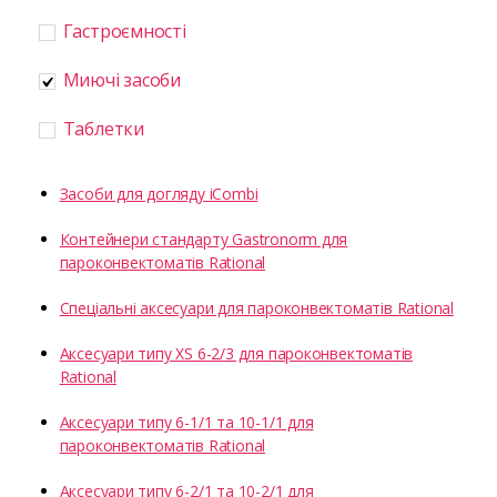
Гастроємності
Миючі засоби
Таблетки
Засоби для догляду iCombi
Контейнери стандарту Gastronorm для
пароконвектоматів Rational
Спеціальні аксесуари для пароконвектоматів Rational
Аксесуари типу XS 6-2/3 для пароконвектоматів
Rational
Аксесуари типу 6-1/1 та 10-1/1 для
пароконвектоматів Rational
Аксесуари типу 6-2/1 та 10-2/1 для