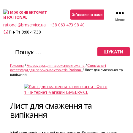
Зв’язатися з нами
Меню
Пароконвектомати
rational@bmservice.ua
+38 063 473 98 40
RATIONAL
Пн-Пт 9:00-17:30
Шукати:
Головна
/
Аксесуари для пароконвектоматів
/
Спеціальні
аксесуари для пароконвектоматів Rational
/ Лист для смаження та
випікання
Лист для смаження та
випікання
Майстер випічки на всі руки: запече булочки, круасани,