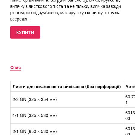
випічку з листкового тіста та не тільки, випічка завжди
рівномірно підрум’янена, має хрустку скоринку та пухка
всередині.
КУПИТИ
Опис
Листи для смаження та випікання (без перфорації)
Арт
60.7
2/3 GN (325 × 354 мм)
1
6013
1/1 GN (325 × 530 мм)
03
6013
2/1 GN (650 × 530 мм)
03