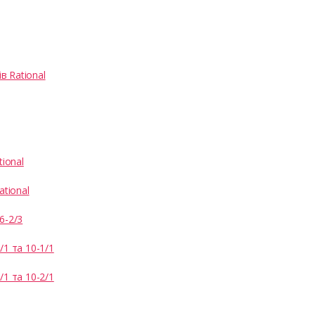
 Rational
ional
ational
6-2/3
1 та 10-1/1
1 та 10-2/1