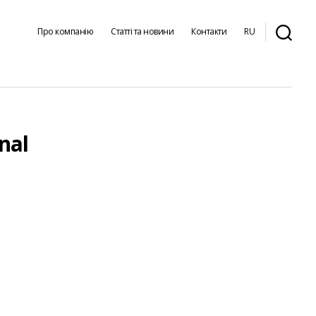
Про компанію
Статті та новини
Контакти
RU
nal