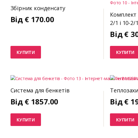
Збірник конденсату
Комплект 
Від
€
170.00
2/1 і 10-2/
Від
€
3
КУПИТИ
КУПИТИ
Система для бенкетів
Теплозах
Від
€
1857.00
Від
€
1
КУПИТИ
КУПИТИ