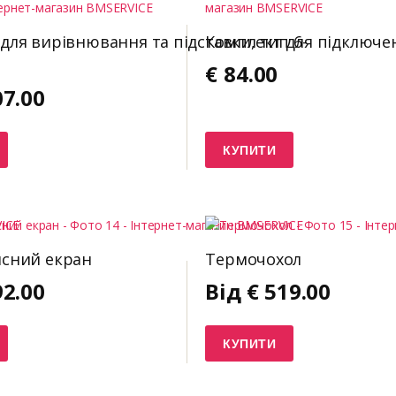
для вирівнювання та підставки, тип 6-
Комплект для підключе
1
€
84.00
07.00
КУПИТИ
исний екран
Термочохол
92.00
Від
€
519.00
КУПИТИ