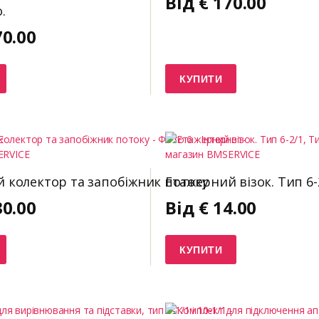
Від
€
170.00
.
70.00
КУПИТИ
 колектор та запобіжник потоку
Етажерний візок. Тип 6-2
30.00
Від
€
14.00
КУПИТИ