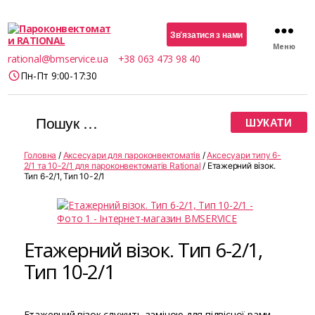
Зв’язатися з нами
Меню
Пароконвектомати
rational@bmservice.ua
+38 063 473 98 40
RATIONAL
Пн-Пт 9:00-17:30
Шукати:
Головна
/
Аксесуари для пароконвектоматів
/
Аксесуари типу 6-
2/1 та 10-2/1 для пароконвектоматів Rational
/ Етажерний візок.
Тип 6-2/1, Тип 10-2/1
Етажерний візок. Тип 6-2/1,
Тип 10-2/1
Етажерний візок служить заміною для підвісної рами.