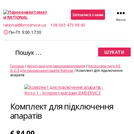
Зв’язатися з нами
Меню
Пароконвектомати
rational@bmservice.ua
+38 063 473 98 40
RATIONAL
Пн-Пт 9:00-17:30
Шукати:
Головна
/
Аксесуари для пароконвектоматів
/
Аксесуари типу XS
6-2/3 для пароконвектоматів Rational
/ Комплект для підключення
апаратів
Комплект для підключення
апаратів
€
84.00