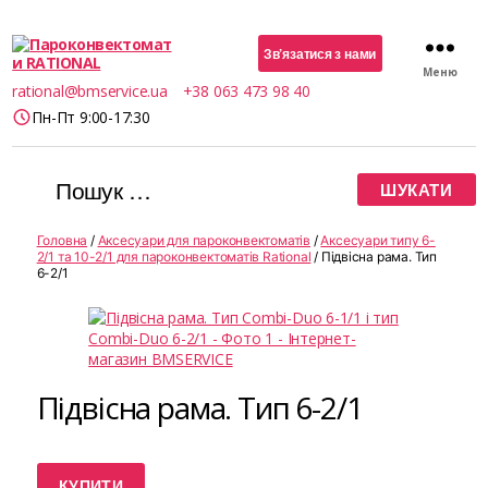
Зв’язатися з нами
Меню
Пароконвектомати
rational@bmservice.ua
+38 063 473 98 40
RATIONAL
Пн-Пт 9:00-17:30
Шукати:
Головна
/
Аксесуари для пароконвектоматів
/
Аксесуари типу 6-
2/1 та 10-2/1 для пароконвектоматів Rational
/ Підвісна рама. Тип
6-2/1
Підвісна рама. Тип 6-2/1
КУПИТИ