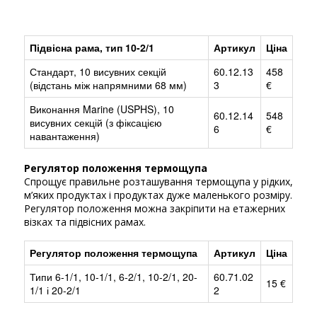
Підвісна рама, тип 10-2/1
Артикул
Ціна
Стандарт, 10 висувних секцій
60.12.13
458
(відстань між напрямними 68 мм)
3
€
Виконання Marine (USPHS), 10
60.12.14
548
висувних секцій (з фіксацією
6
€
навантаження)
Регулятор положення термощупа
Спрощує правильне розташування термощупа у рідких,
м’яких продуктах і продуктах дуже маленького розміру.
Регулятор положення можна закріпити на етажерних
візках та підвісних рамах.
Регулятор положення термощупа
Артикул
Ціна
Типи 6-1/1, 10-1/1, 6-2/1, 10-2/1, 20-
60.71.02
15 €
1/1 і 20-2/1
2