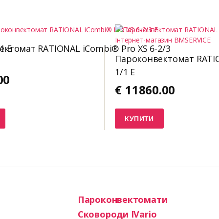
1 E
ктомат RATIONAL iCombi® Pro XS 6-2/3
Пароконвектомат RATION
1/1 E
00
€
11860.00
КУПИТИ
Пароконвектомати
Сковороди IVario