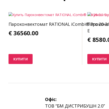
Пароконвектомат RATIONAL iCombi® Pro 20-2/
Пароконве
E
€
36560.00
€
8580.
КУПИТИ
КУПИТИ
Офіс:
ТОВ “БМ ДИСТРИБУШН 2.0”