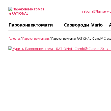
rational@bmservic
Пароконвектомати
RATIONAL
Пароконвектомати
Сковороди IVario
Головна
/
Пароконвектомати
/ Пароконвектомат RATIONAL iCombi® Classi