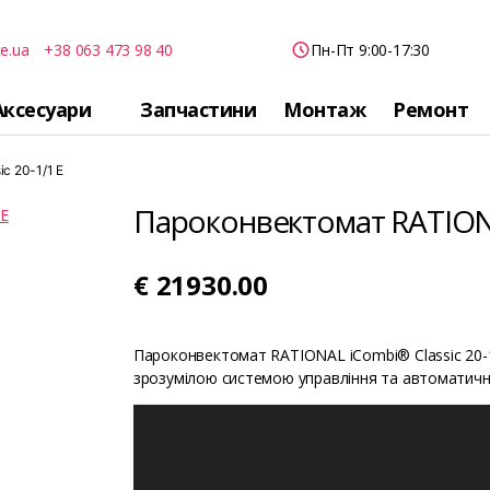
e.ua
+38 063 473 98 40
Пн-Пт 9:00-17:30
Аксесуари
Запчастини
Монтаж
Ремонт
c 20-1/1 E
Пароконвектомат RATIONAL
€
21930.00
Пароконвектомат RATIONAL iCombi® Classic 20-1/
зрозумілою системою управління та автоматич
В
і
д
е