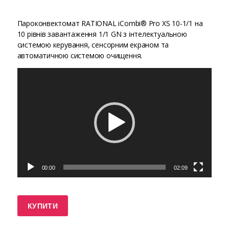
Пароконвектомат RATIONAL iCombi® Pro XS 10-1/1 на
10 рівнів завантаження 1/1 GN з інтелектуальною
системою керування, сенсорним екраном та
автоматичною системою очищення.
В
і
д
е
о
п
р
о
г
р
а
00:00
02:09
в
а
ч
КУПИТИ