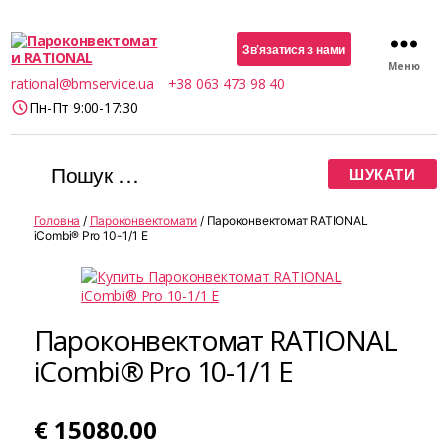
Зв’язатися з нами
Меню
Пароконвектомати
rational@bmservice.ua
+38 063 473 98 40
RATIONAL
Пн-Пт 9:00-17:30
Шукати:
Головна
/
Пароконвектомати
/ Пароконвектомат RATIONAL
iCombi® Pro 10-1/1 E
Пароконвектомат RATIONAL
iCombi® Pro 10-1/1 E
€
15080.00