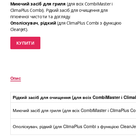
Миючий засіб для гриля
(для всіх CombiMaster і
ClimaPlus Combi). Рідкий засіб для очищення для
гігієнічної чистоти та догляду.
Ополіскувач
,
рідкий
(для ClimaPlus Combi з функцією
CleanJet).
КУПИТИ
Опис
Рідкий засіб для очищення (для всіх CombiMaster і Clima
Миючий засіб для гриля (для всіх CombiMaster і ClimaPlus Co
Ополіскувач, рідкий (для ClimaPlus Combi з функцією CleanJe