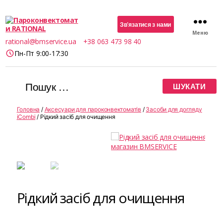
Зв’язатися з нами
Меню
Пароконвектомати
rational@bmservice.ua
+38 063 473 98 40
RATIONAL
Пн-Пт 9:00-17:30
Шукати:
Головна
/
Аксесуари для пароконвектоматів
/
Засоби для догляду
iCombi
/ Рідкий засіб для очищення
Рідкий засіб для очищення