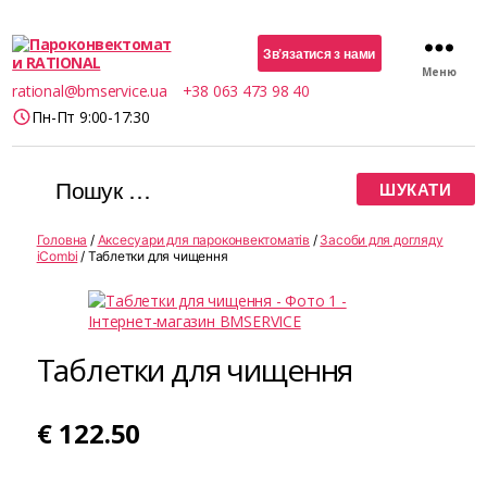
Зв’язатися з нами
Меню
Пароконвектомати
rational@bmservice.ua
+38 063 473 98 40
RATIONAL
Пн-Пт 9:00-17:30
Шукати:
Головна
/
Аксесуари для пароконвектоматів
/
Засоби для догляду
iCombi
/ Таблетки для чищення
Таблетки для чищення
€
122.50