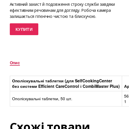
Активний захист й подовження строку служби завдяки
ефективним речовинам для догляду. Робоча камера
залишається гігієнічно чистою та блискучою.
КУПИТИ
Опис
Ополіскувальні таблетки (для SelfCookingCenter
без системи Efficient CareControl і CombiMaster Plus)
Ар
56
Ополіскувальні таблетки, 50 шт.
1
Схожі товари