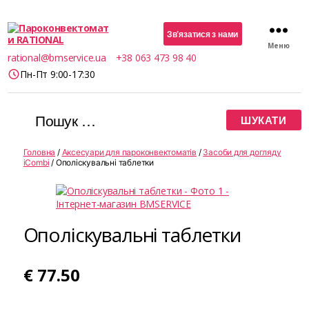
Зв’язатися з нами
Меню
Пароконвектомати
rational@bmservice.ua
+38 063 473 98 40
RATIONAL
Пн-Пт 9:00-17:30
Шукати:
Головна
/
Аксесуари для пароконвектоматів
/
Засоби для догляду
iCombi
/ Ополіскувальні таблетки
Ополіскувальні таблетки
€
77.50