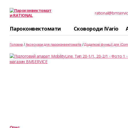
rational@bmservic
Пароконвектомати
RATIONAL
Пароконвектомати
Сковороди IVario
Головна
/
Аксесуари для пароконвектоматів
/
Додаткові функції для iComb
Опис