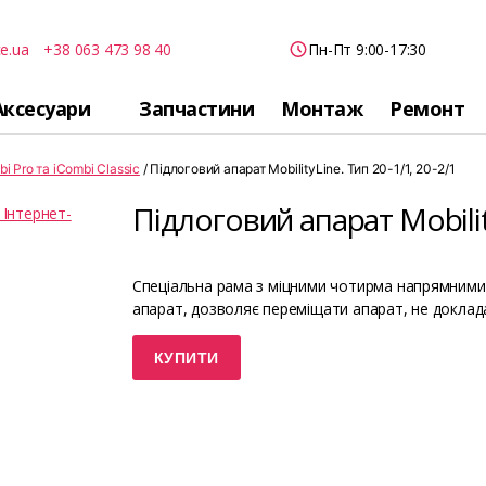
e.ua
+38 063 473 98 40
Пн-Пт 9:00-17:30
Аксесуари
Запчастини
Монтаж
Ремонт
i Pro та iCombi Classic
/ Підлоговий апарат MobilityLine. Тип 20-1/1, 20-2/1
Підлоговий апарат Mobility
Спеціальна рама з міцними чотирма напрямними 
апарат, дозволяє переміщати апарат, не доклад
КУПИТИ