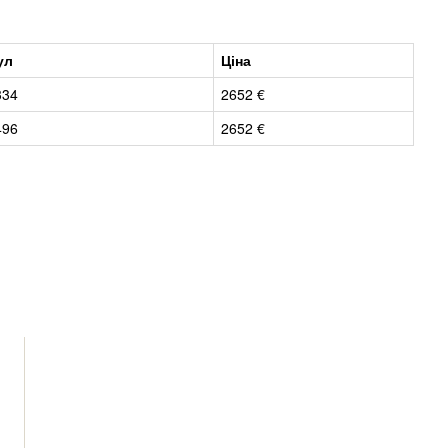
ул
Ціна
334
2652 €
496
2652 €