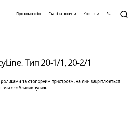
Про компанію
Статті та новини
Контакти
RU
Line. Тип 20-1/1, 20-2/1
роликами та стопорним пристроєм, на якій закріплюється
аючи особливих зусиль.