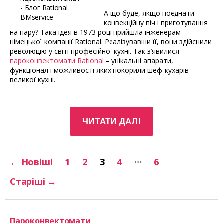
А що буде, якщо поєднати
конвекційну піч і приготування
на пару? Така ідея в 1973 році прийшла інженерам
німецької компанії Rational. Реалізувавши її, вони здійснили
революцію у світі професійної кухні. Так з’явилися
пароконвектомати Rational
– унікальні апарати,
функціонал і можливості яких покорили шеф-кухарів
великої кухні.
“Що
ЧИТАТИ ДАЛІ
таке
пароконвектомат
і
Навігація
його
…
←
Новіші
1
2
3
4
6
переваги
записів
на
Старіші
→
професійній
кухні”
Пароконвектомати