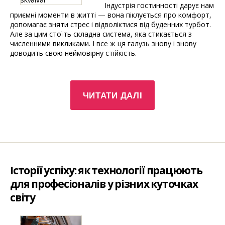
Індустрія гостинності дарує нам
приємні моменти в житті — вона піклується про комфорт,
допомагає зняти стрес і відволіктися від буденних турбот.
Але за цим стоїть складна система, яка стикається з
численними викликами. І все ж ця галузь знову і знову
доводить свою неймовірну стійкість.
“Індустрія
ЧИТАТИ ДАЛІ
гостинності:
основні
сектори,
їх
розвиток
та
інтеграція
Історії успіху: як технології працюють
у
сучасному
для професіоналів у різних куточках
світі”
світу