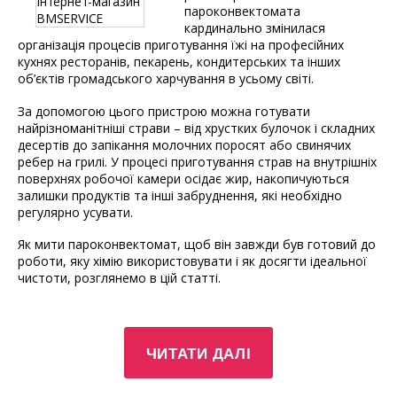
пароконвектомата
кардинально змінилася
організація процесів приготування їжі на професійних
кухнях ресторанів, пекарень, кондитерських та інших
об’єктів громадського харчування в усьому світі.
За допомогою цього пристрою можна готувати
найрізноманітніші страви – від хрустких булочок і складних
десертів до запікання молочних поросят або свинячих
ребер на грилі. У процесі приготування страв на внутрішніх
поверхнях робочої камери осідає жир, накопичуються
залишки продуктів та інші забруднення, які необхідно
регулярно усувати.
Як мити пароконвектомат, щоб він завжди був готовий до
роботи, яку хімію використовувати і як досягти ідеальної
чистоти, розглянемо в цій статті.
“Як
ЧИТАТИ ДАЛІ
мити
пароконвектомат:
практичні