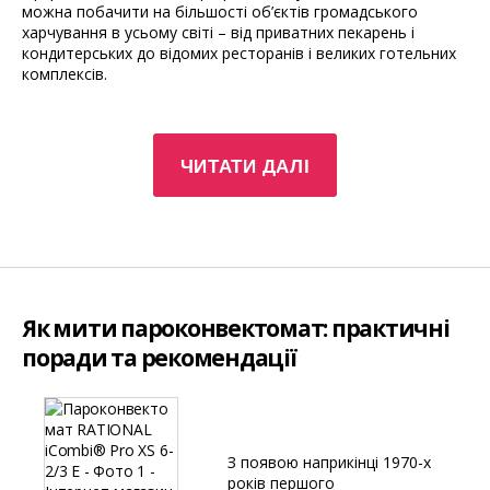
можна побачити на більшості об’єктів громадського
харчування в усьому світі – від приватних пекарень і
кондитерських до відомих ресторанів і великих готельних
комплексів.
“Коди
ЧИТАТИ ДАЛІ
помилок
пароконвектомату
Rational
–
корисна
інформація,
що
Як мити пароконвектомат: практичні
полегшує
діагностику
поради та рекомендації
та
ремонт
обладнання “
З появою наприкінці 1970-х
років першого