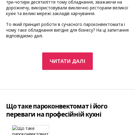
три-чотири десятиліття тому обладнання, зважаючи на
дорожнечу, використовували виключно ресторани великої
кухні та великі мережі закладів харчування.
То який принцип роботи в сучасного пароконвектомата і
чому таке обладнання вигідне для бізнесу? На ці запитання
відповідаємо далі.
“Пароконвектомат:
ЧИТАТИ ДАЛІ
пристрій
і
принцип
роботи”
Що таке пароконвектомат і його
переваги на професійній кухні