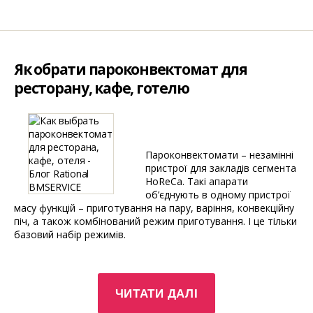
поради
та
рекомендації”
Як обрати пароконвектомат для
ресторану, кафе, готелю
Пароконвектомати – незамінні
пристрої для закладів сегмента
HoReCa. Такі апарати
об’єднують в одному пристрої
масу функцій – приготування на пару, варіння, конвекційну
піч, а також комбінований режим приготування. І це тільки
базовий набір режимів.
“Як
ЧИТАТИ ДАЛІ
обрати
пароконвектомат