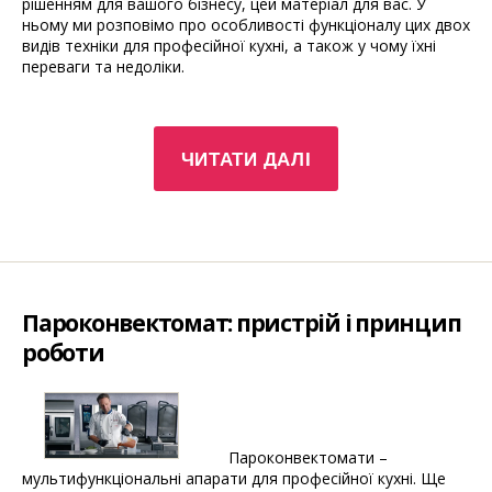
рішенням для вашого бізнесу, цей матеріал для вас. У
ньому ми розповімо про особливості функціоналу цих двох
видів техніки для професійної кухні, а також у чому їхні
переваги та недоліки.
“Пароконвектомат
ЧИТАТИ ДАЛІ
або
конвекційна
піч:
що
вибрати?”
Пароконвектомат: пристрій і принцип
роботи
Пароконвектомати –
мультифункціональні апарати для професійної кухні. Ще