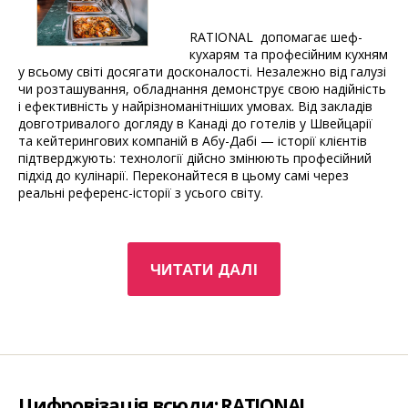
RATIONAL допомагає шеф-
кухарям та професійним кухням
у всьому світі досягати досконалості. Незалежно від галузі
чи розташування, обладнання демонструє свою надійність
і ефективність у найрізноманітніших умовах. Від закладів
довготривалого догляду в Канаді до готелів у Швейцарії
та кейтерингових компаній в Абу-Дабі — історії клієнтів
підтверджують: технології дійсно змінюють професійний
підхід до кулінарії. Переконайтеся в цьому самі через
реальні референс-історії з усього світу.
“Історії
ЧИТАТИ ДАЛІ
успіху:
як
технології
працюють
для
професіоналів
у
Цифровізація всюди: RATIONAL
різних