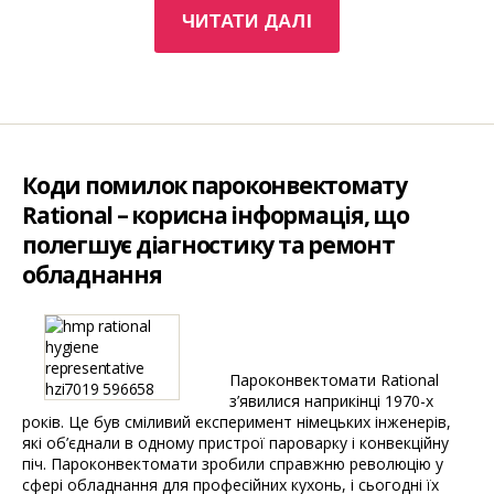
ЧИТАТИ ДАЛІ
всюди:
RATIONAL
пропонує
нову
платформу
для
своїх
Коди помилок пароконвектомату
сервіс-
партнерів
Rational – корисна інформація, що
та
полегшує діагностику та ремонт
сервіс-
обладнання
агентів
–
Digital
Service
Manager
Пароконвектомати Rational
Core”
з’явилися наприкінці 1970-х
років. Це був сміливий експеримент німецьких інженерів,
які об’єднали в одному пристрої пароварку і конвекційну
піч. Пароконвектомати зробили справжню революцію у
сфері обладнання для професійних кухонь, і сьогодні їх