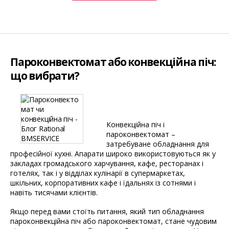
для
ресторану,
кафе,
готелю”
Пароконвектомат або конвекційна піч:
що вибрати?
Конвекційна піч і
пароконвектомат –
затребуване обладнання для
професійної кухні. Апарати широко використовуються як у
закладах громадського харчування, кафе, ресторанах і
готелях, так і у відділах кулінарії в супермаркетах,
шкільних, корпоративних кафе і їдальнях із сотнями і
навіть тисячами клієнтів.
Якщо перед вами стоїть питання, який тип обладнання
пароконвекційна піч або пароконвектомат, стане чудовим