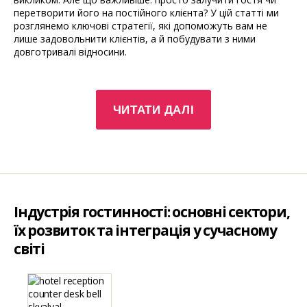
перетворити його на постійного клієнта? У цій статті ми
розглянемо ключові стратегії, які допоможуть вам не
лише задовольнити клієнтів, а й побудувати з ними
довготривалі відносини.
“Як
ЧИТАТИ ДАЛІ
створити
лояльних
клієнтів
у
гастрономії”
Індустрія гостинності: основні сектори,
їх розвиток та інтеграція у сучасному
світі