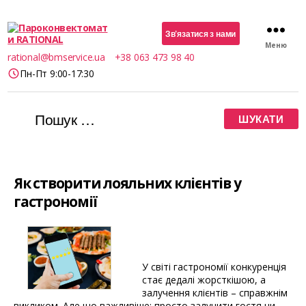
Зв’язатися з нами
Меню
Пароконвектомати
rational@bmservice.ua
+38 063 473 98 40
RATIONAL
Пн-Пт 9:00-17:30
Шукати:
Як створити лояльних клієнтів у
гастрономії
У світі гастрономії конкуренція
стає дедалі жорсткішою, а
залучення клієнтів – справжнім
викликом. Але що важливіше: просто залучити гостя чи