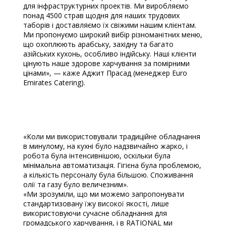
для інфраструктурних проектів. Ми виробляємо
понад 4500 страв щодня для наших трудових
таборів і доставляємо їх свіжими нашим клієнтам.
Ми пропонуємо широкий вибір різноманітних меню,
що охоплюють арабську, західну та багато
азійських кухонь, особливо індійську. Наші клієнти
цінують наше здорове харчування за помірними
цінами», — каже Аджит Прасад (менеджер Euro
Emirates Catering).
.
.
«Коли ми використовували традиційне обладнання
в минулому, на кухні було надзвичайно жарко, і
робота була інтенсивнішою, оскільки була
мінімальна автоматизація. Гігієна була проблемою,
а кількість персоналу була більшою. Споживання
олії та газу було величезним».
«Ми зрозуміли, що ми можемо запропонувати
стандартизовану їжу високої якості, лише
використовуючи сучасне обладнання для
громадського харчування, і в RATIONAL ми