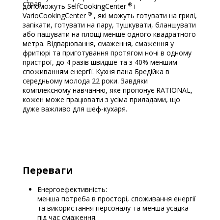
страв.
®
допоможуть SelfCookingCenter
і
®
VarioCookingCenter
, які можуть готувати на грилі,
запікати, готувати на пару, тушкувати, бланшувати
або пашувати на площі менше одного квадратного
метра. Відварювання, смаження, смаження у
фритюрі та приготування протягом ночі в одному
пристрої, до 4 разів швидше та з 40% меншим
споживанням енергії. Кухня пана Бредійка в
середньому молода 22 роки. Завдяки
комплексному навчанню, яке пропонує RATIONAL,
кожен може працювати з усіма приладами, що
дуже важливо для шеф-кухаря.
.
Переваги
Енергоефективність:
менша потреба в просторі, споживання енергії
та використання персоналу та менша усадка
під час смаження.