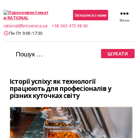
Зв’язатися з нами
Меню
Пароконвектомати
rational@bmservice.ua
+38 063 473 98 40
RATIONAL
Пн-Пт 9:00-17:30
Шукати:
Історії успіху: як технології
працюють для професіоналів у
різних куточках світу