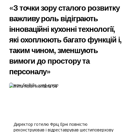
«З точки зору сталого розвитку
важливу роль відіграють
інноваційні кухонні технології,
які охоплюють багато функцій і,
таким чином, зменшують
вимоги до простору та
персоналу»
Йохан Брідійк, шеф-кухар
Директор готелю Фріц Ерні повністю
реконструював і відреставрував шестиповерхову