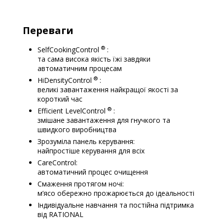
.
Переваги
®
SelfCookingControl
:
та сама висока якість їжі завдяки
автоматичним процесам
®
HiDensityControl
:
великі завантаження найкращої якості за
короткий час
®
Efficient LevelControl
:
змішане завантаження для гнучкого та
швидкого виробництва
Зрозуміла панель керування:
найпростіше керування для всіх
CareControl:
автоматичний процес очищення
Смаження протягом ночі:
м’ясо обережно прожарюється до ідеальності
Індивідуальне навчання та постійна підтримка
від RATIONAL