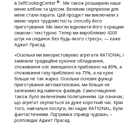
®
в SelfCookingCenter
. Ми також розширили наше
меню хлібом та ідлісом. Великим сюрпризом для
мене стали парати. Цей продукт ми виключили з
меню через трудомісткість способу його
приготування. Ми змогли відновити його з кращим
смаком і текстурою. Тепер ми виробляємо 4200
штук на сніданок без будь-якого стресу», — каже
Аджит Прасад.
«Оскільки ми використовуємо агрегати RATIONAL і
замінили традиційне кухонне обладнання,
споживання олії зменшилося приблизно на 80%, а
споживання газу приблизно на 75%, а на кухні
більше не так жарко. Оскільки основні функції
приготування автоматизовані, ми більше не
залежимо від навичок фахівців. Самоочищення
також було величезним полегшенням. Це означає,
що агрегат окупається за дуже короткий час. Крім
того, навчальні послуги, які надає RATIONAL, були
фантастичними. Підтримка справді чудова», –
розповідає Аджит Прасад.