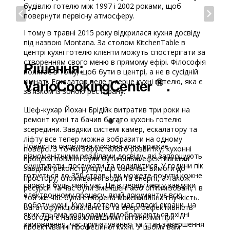
будівлю готелю між 1997 і 2002 роками, щоб
повернути первісну атмосферу.
І тому в травні 2015 року відкрилася кухня досвіду
під назвою Montana. За столом KitchenTable в
центрі кухні готелю клієнти можуть спостерігати за
створенням свого меню в прямому ефірі. Філософія
Рішення:
полягає в тому, щоб бути в центрі, а не в сусідній
®
VarioCookingCenter
.
кімнаті. Ескалатор веде в серце кухні готелю, яка є
зв’язком із зоною ресторану.
Шеф-кухар Йохан Брідійк витратив три роки на
.
ремонт кухні та бачив багато кухонь готелю
.
зсередини. Завдяки системі камер, ескалатору та
ліфту все тепер можна зобразити на одному
Повністю оновлена ​​кухонна зона вражає
поверсі. З точки зору сталого розвитку, кухонні
різноманітними розділами досвіду, які запрошують
процеси повинні були бути більш ефективними
скуштувати, послухати та подивитися. У години пік
завдяки реконструкції, що означає: вимоги до
готується до 350 страв, і ви можете почути кожне
простору, споживання води та енергії, а також
слово в будь-який час. Це в першу чергу завдяки
ресурси та час були зменшені або оптимізовані, і в
електронному процесу, який документує всю
той же час була створена максимальна гнучкість.
роботу кухні. Кухня готелю має плоскі екрани, на
Багатофункціональність та енергоефективність
яких трьома кольорами відображаються вхідні
сьогодні є найважливішими питаннями при
замовлення, час приготування та стан завершення
проектуванні професійної кухні. У цьому вам