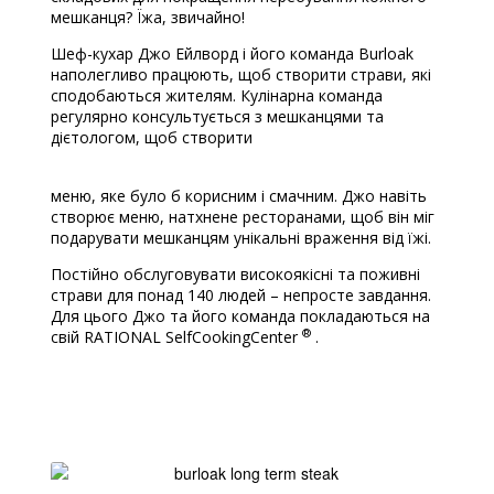
мешканця? Їжа, звичайно!
Шеф-кухар Джо Ейлворд і його команда Burloak
наполегливо працюють, щоб створити страви, які
сподобаються жителям. Кулінарна команда
регулярно консультується з мешканцями та
дієтологом, щоб створити
меню, яке було б корисним і смачним. Джо навіть
створює меню, натхнене ресторанами, щоб він міг
подарувати мешканцям унікальні враження від їжі.
Постійно обслуговувати високоякісні та поживні
страви для понад 140 людей – непросте завдання.
Для цього Джо та його команда покладаються на
®
свій RATIONAL SelfCookingCenter
.