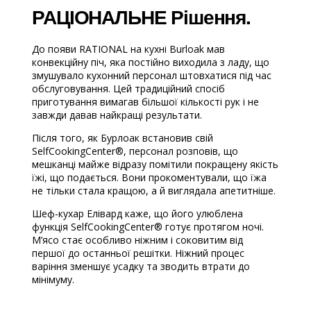
РАЦІОНАЛЬНЕ Рішення.
До появи RATIONAL на кухні Burloak мав
конвекційну піч, яка постійно виходила з ладу, що
змушувало кухонний персонал штовхатися під час
обслуговування. Цей традиційний спосіб
приготування вимагав більшої кількості рук і не
завжди давав найкращі результати.
Після того, як Бурлоак встановив свій
SelfCookingCenter®, персонал розповів, що
мешканці майже відразу помітили покращену якість
їжі, що подається. Вони прокоментували, що їжа
не тільки стала кращою, а й виглядала апетитніше.
Шеф-кухар Елівард каже, що його улюблена
функція SelfCookingCenter® готує протягом ночі.
М’ясо стає особливо ніжним і соковитим від
першої до останньої решітки. Ніжний процес
варіння зменшує усадку та зводить втрати до
мінімуму.