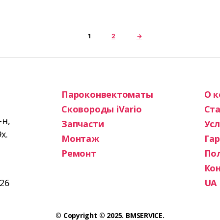
1
2
→
Пароконвектоматы
О 
Сковороды iVario
Ста
-н,
Запчасти
Усл
х.
Монтаж
Га
Ремонт
По
Ко
26
UA
© Copyright © 2025. BMSERVICE.