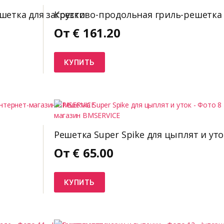
ешетка для загрузки
Крестово-продольная гриль-решетка
От
€
161.20
КУПИТЬ
Решетка Super Spike для цыплят и уто
От
€
65.00
КУПИТЬ