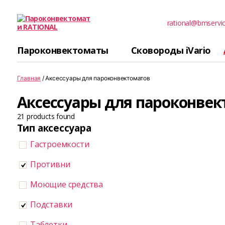
rational@bmservi
Пароконвектомати
RATIONAL
Пароконвектоматы
Сковороды iVario
Главная
/ Аксессуары для пароконвектоматов
Аксессуары для пароконвек
21
products found
Тип аксессуара
Гастроемкости
Противни
Моющие средства
Подставки
Таблетки