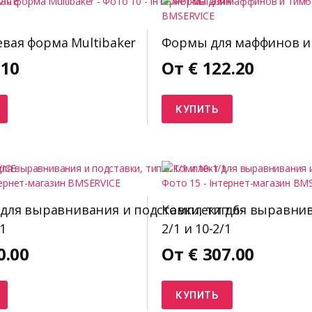
вая форма Multibaker
Формы для маффинов и
.10
От
€
122.20
КУПИТЬ
для выравнивания и подставки, тип 6-
Комплект для выравнива
/1
2/1 и 10-2/1
0.00
От
€
307.00
КУПИТЬ