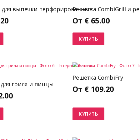
 для выпечки перфорированные
Решетка CombiGrill и р
.20
От
€
65.00
КУПИТЬ
Решетка CombiFry
для гриля и пиццы
От
€
109.20
2.00
КУПИТЬ