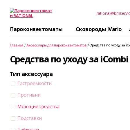
rational@bmservi
Пароконвектомати
RATIONAL
Пароконвектоматы
Сковороды iVario
Главная
/
Аксессуары для пароконвектоматов
/ Средства по уходу за iC
Средства по уходу за iCombi
Тип аксессуара
Гастроемкости
Противни
Моющие средства
Подставки
Таблетки