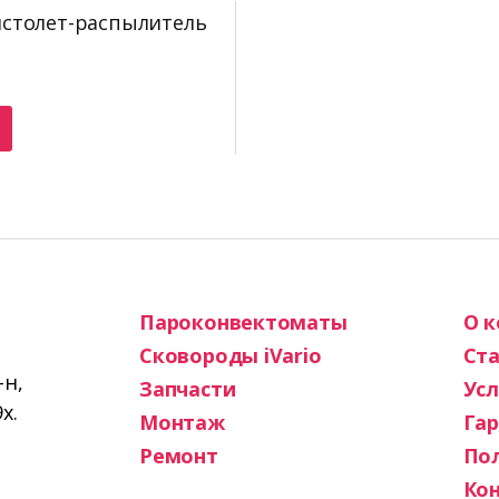
истолет-распылитель
Пароконвектоматы
О 
Сковороды iVario
Ста
-н,
Запчасти
Усл
х.
Монтаж
Га
Ремонт
По
Ко