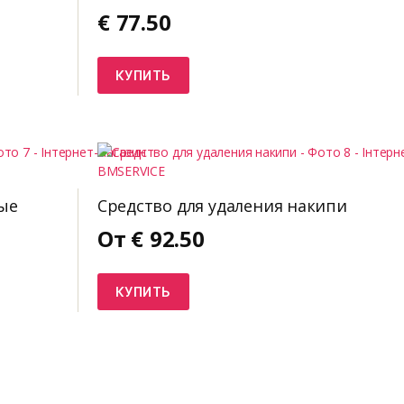
€
77.50
КУПИТЬ
ые
Средство для удаления накипи
От
€
92.50
КУПИТЬ