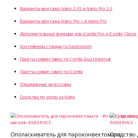
Варианты монтажа iVario 2-XS и iVario Pro 2-S
Варианты монтажа iVario Pro L и iVario Pro
Дополнительные функции для iCombi Pro и iCombi Classic
Контейнеры стандарта Gastronorm
Пакеты совместимости Combi-Duo Universal
Пакеты совместимости iCombi
Специальные аксессуары
Средства по уходу за iVario
Ополаскиватель для пароконвектомата
Средство 