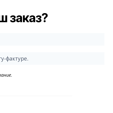
ш заказ?
у-фактуре.
вание.