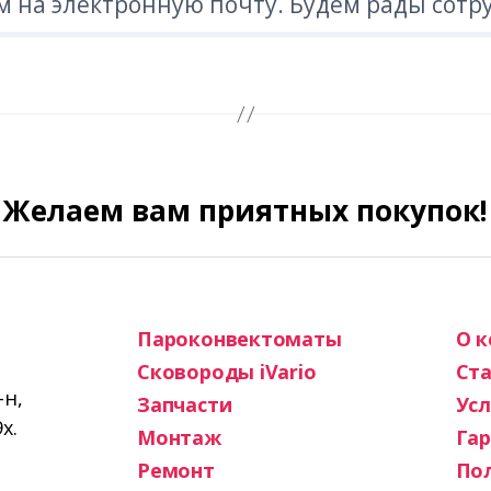
 на электронную почту. Будем рады сотр
Желаем вам приятных покупок!
Пароконвектоматы
О 
Сковороды iVario
Ста
-н,
Запчасти
Усл
х.
Монтаж
Га
Ремонт
По