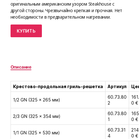
оригинальным американским узором Steakhouse с
другой стороны. Чрезвычайно крепкая и прочная. Нет
необходимости в предварительном нагревании.
КУПИТЬ
Описание
Крестово-продольная гриль-решетка
Артикул
Це
60.73.80
161
1/2 GN (325 × 265 мм)
2
0 €
60.73.80
165
2/3 GN (325 × 354 мм)
1
0 €
60.73.31
214
1/1 GN (325 × 530 мм)
4
0 €