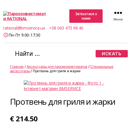
Зв’язатися з
нами
Меню
Пароконвектомати
rational@bmservice.ua
+38 063 473 98 40
RATIONAL
Пн-Пт 9:00-17:30
Поиск:
Главная
/
Аксессуары для пароконвектоматов
/
Специальные
аксессуары
/ Протвень для гриля и жарки
Протвень для гриля и жарки
€
214.50