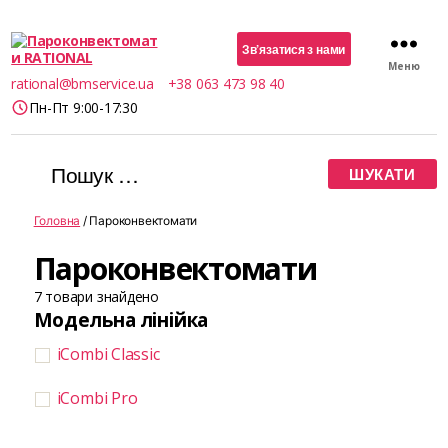
Зв’язатися з нами
Меню
Пароконвектомати
rational@bmservice.ua
+38 063 473 98 40
RATIONAL
Пн-Пт 9:00-17:30
Шукати:
Головна
/ Пароконвектомати
Пароконвектомати
7
товари знайдено
Модельна лінійка
iCombi Classic
iCombi Pro