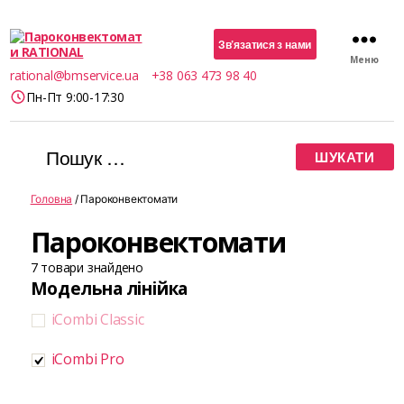
Зв’язатися з нами
Меню
Пароконвектомати
rational@bmservice.ua
+38 063 473 98 40
RATIONAL
Пн-Пт 9:00-17:30
Шукати:
Головна
/ Пароконвектомати
Пароконвектомати
7
товари знайдено
Модельна лінійка
iCombi Classic
iCombi Pro