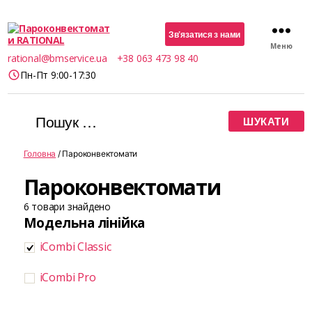
Зв’язатися з нами
Меню
Пароконвектомати
rational@bmservice.ua
+38 063 473 98 40
RATIONAL
Пн-Пт 9:00-17:30
Шукати:
Головна
/ Пароконвектомати
Пароконвектомати
6
товари знайдено
Модельна лінійка
iCombi Classic
iCombi Pro