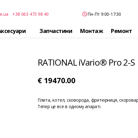
e.ua
+38 063 473 98 40
Пн-Пт 9:00-17:30
Аксесуари
Запчастини
Монтаж
Ремонт
RATIONAL iVario® Pro 2-S
€
19470.00
Плита, котел, сковорода, фритюрниця, скоровар
Тепер це все в одному апараті.
В
і
д
е