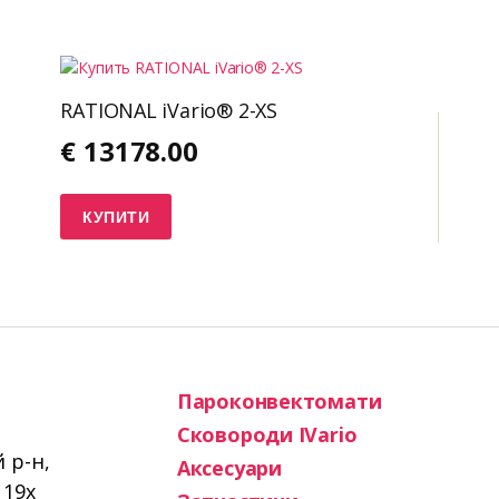
RATIONAL iVario® 2-XS
€
13178.00
КУПИТИ
Пароконвектомати
Сковороди IVario
й р-н,
Аксесуари
119х