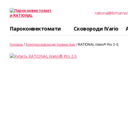
rational@bmservic
Пароконвектомати
RATIONAL
Пароконвектомати
Сковороди IVario
Головна
/
Електросковороди промислові
/ RATIONAL iVario® Pro 2-S