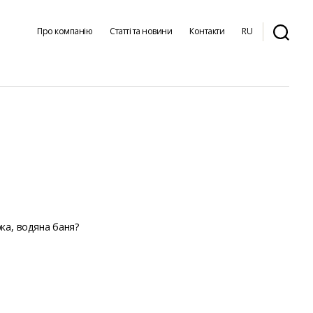
Про компанію
Статті та новини
Контакти
RU
ка, водяна баня?