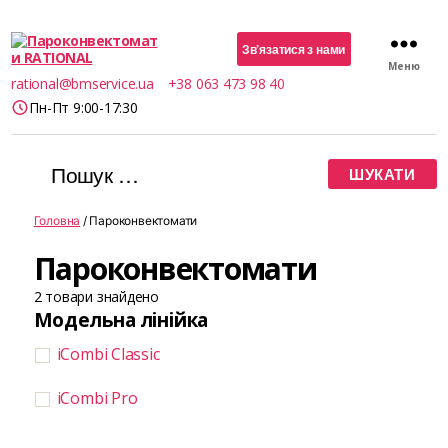
Зв’язатися з нами
Меню
Пароконвектомати
rational@bmservice.ua
+38 063 473 98 40
RATIONAL
Пн-Пт 9:00-17:30
Шукати:
Головна
/ Пароконвектомати
Пароконвектомати
2
товари знайдено
Модельна лінійка
iCombi Classic
iCombi Pro