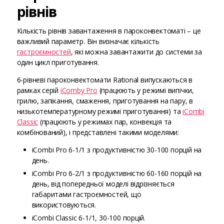
рівнів
Кількість рівнів завантаження в пароконвектоматі – це
важливий параметр. Він визначає кількість
гастроємностей
, які можна завантажити до системи за
один цикл приготування.
6-рівневі пароконвектомати Rational випускаються в
рамках серій
iComby Pro
(працюють у режимі випічки,
грилю, запікання, смаження, приготування на пару, в
низькотемпературному режимі приготування) та
iCombi
Classic
(працюють у режимах пар, конвекція та
комбінований), і представлені такими моделями:
iCombi Pro 6-1/1 з продуктивністю 30-100 порцій на
день.
iCombi Pro 6-2/1 з продуктивністю 60-160 порцій на
день, від попередньої моделі відрізняється
габаритами гастроємностей, що
використовуються.
iCombi Classic 6-1/1, 30-100 порцій.