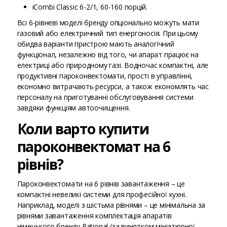
iCombi Classic 6-2/1, 60-160 порцій.
Всі 6-рівневі моделі бренду опціонально можуть мати
газовий або електричний тип енергоносія. При цьому
обидва варіанти пристрою мають аналогічний
функціонал, незалежно від того, чи апарат працює на
електриці або природному газі. Водночас компактні, але
продуктивні пароконвектомати, прості в управлінні,
економно витрачають ресурси, а також економлять час
персоналу на приготуванні обслуговування системи
завдяки функціям автоочищення.
Коли варто купити
пароконвектомат на 6
рівнів?
Пароконвектомати на 6 рівнів завантаження – це
компактні невеликі системи для професійної кухні.
Наприклад, моделі з шістьма рівнями – це мінімальна за
рівнями завантаження комплектація апаратів
німецького бренду Rational (за винятком мініатюрної