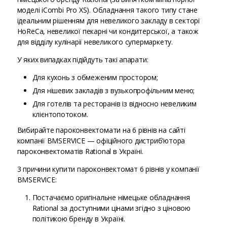
моделі iCombi Pro XS). Обладнання такого типу стане
ідеальним рішенням для невеликого закладу в секторі
HoReCa, невеликої пекарні чи кондитерської, а також
для відділу кулінарії невеликого супермаркету.
У яких випадках підійдуть такі апарати:
Для кухонь з обмеженим простором;
Для нішевих закладів з вузькопрофільним меню;
Для готелів та ресторанів із відносно невеликим
клієнтопотоком.
Вибирайте пароконвектомати на 6 рівнів на сайті
компанії BMSERVICE — офіційного дистриб’ютора
пароконвектоматів Rational в Україні.
3 причини купити пароконвектомат 6 рівнів у компанії
BMSERVICE:
Постачаємо оригінальне німецьке обладнання
Rational за доступними цінами згідно з ціновою
політикою бренду в Україні.