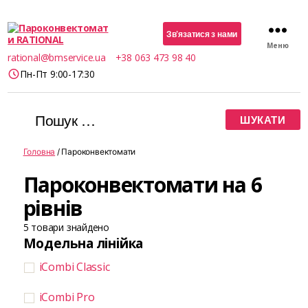
Зв’язатися з нами
Меню
Пароконвектомати
rational@bmservice.ua
+38 063 473 98 40
RATIONAL
Пн-Пт 9:00-17:30
Шукати:
Головна
/ Пароконвектомати
Пароконвектомати на 6
рівнів
5
товари знайдено
Модельна лінійка
iCombi Classic
iCombi Pro