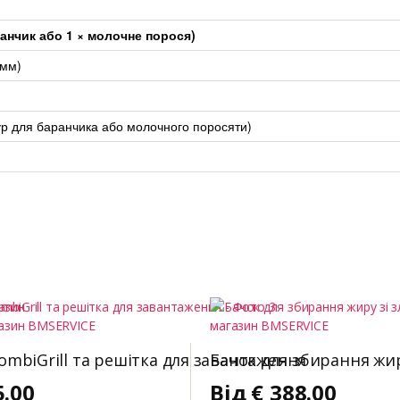
анчик або 1 × молочне порося)
 мм)
ур для баранчика або молочного поросяти)
ombiGrill та решітка для завантаження
Бачок для збирання жи
5.00
Від
€
388.00