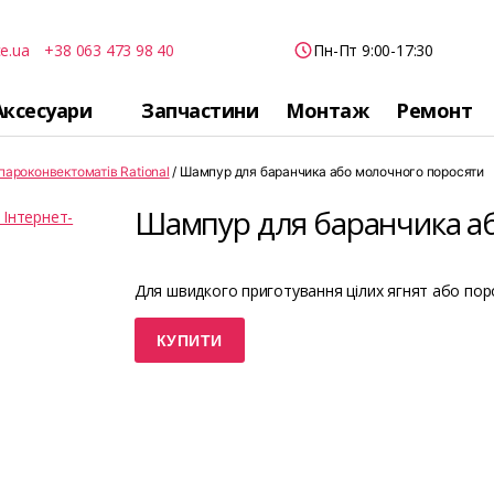
e.ua
+38 063 473 98 40
Пн-Пт 9:00-17:30
Аксесуари
Запчастини
Монтаж
Ремонт
пароконвектоматів Rational
/ Шампур для баранчика або молочного поросяти
Шампур для баранчика а
Для швидкого приготування цілих ягнят або поро
КУПИТИ