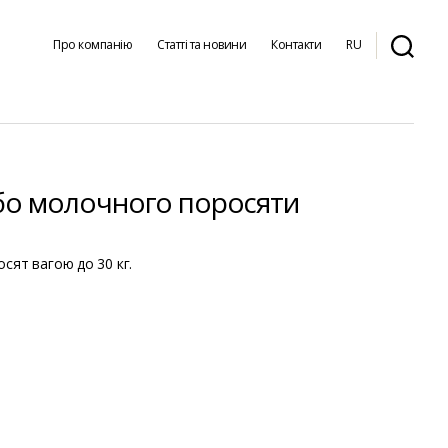
Про компанію
Статті та новини
Контакти
RU
бо молочного поросяти
сят вагою до 30 кг.