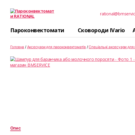
rational@bmservic
Пароконвектомати
RATIONAL
Пароконвектомати
Сковороди IVario
Головна
/
Аксесуари для пароконвектоматів
/
Спеціальні аксесуари для 
Опис