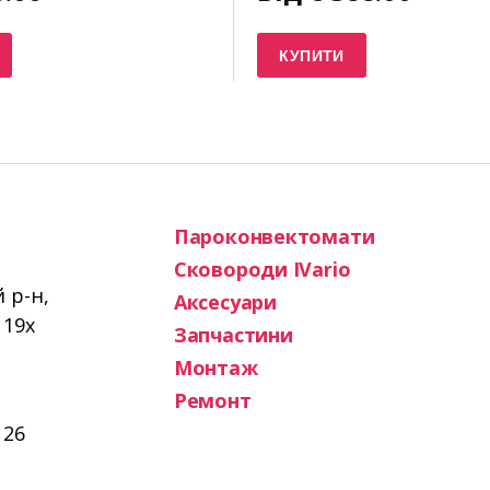
КУПИТИ
Пароконвектомати
Сковороди IVario
й р-н,
Аксесуари
119х
Запчастини
Монтаж
Ремонт
 26