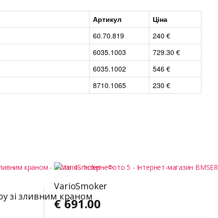
Артикул
Ціна
60.70.819
240 €
6035.1003
729.30 €
6035.1002
546 €
8710.1065
230 €
VarioSmoker
ру зі зливним краном
€
691.00