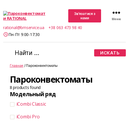
Зв’язатися з
нами
Меню
Пароконвектомати
rational@bmservice.ua
+38 063 473 98 40
RATIONAL
Пн-Пт 9:00-17:30
Поиск:
Главная
/ Пароконвектоматы
Пароконвектоматы
8
products found
Модельный ряд
iCombi Classic
iCombi Pro