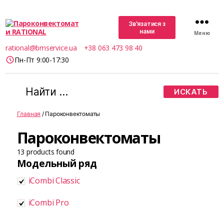
Зв’язатися з
нами
Меню
Пароконвектомати
rational@bmservice.ua
+38 063 473 98 40
RATIONAL
Пн-Пт 9:00-17:30
Поиск:
Главная
/ Пароконвектоматы
Пароконвектоматы
13
products found
Модельный ряд
iCombi Classic
iCombi Pro