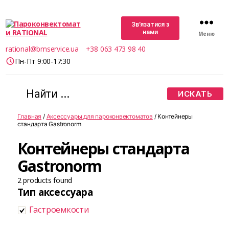
Зв’язатися з
нами
Меню
Пароконвектомати
rational@bmservice.ua
+38 063 473 98 40
RATIONAL
Пн-Пт 9:00-17:30
Поиск:
Главная
/
Аксессуары для пароконвектоматов
/ Контейнеры
стандарта Gastronorm
Контейнеры стандарта
Gastronorm
2
products found
Тип аксессуара
Гастроемкости