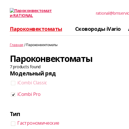
rational@bmservi
Пароконвектомати
RATIONAL
Пароконвектоматы
Сковороды iVario
Главная
/ Пароконвектоматы
Пароконвектоматы
7
products found
Модельный ряд
iCombi Classic
iCombi Pro
Тип
Гастрономические