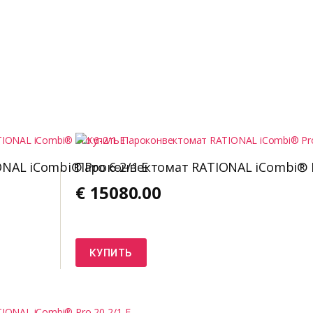
AL iCombi® Pro 6-2/1 E
Пароконвектомат RATIONAL iCombi® P
€
15080.00
КУПИТЬ