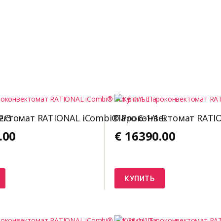
2/3
ктомат RATIONAL iCombi® Pro 6-1/1 E
Пароконвектомат RATION
.00
€
16390.00
КУПИТЬ