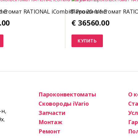
1 E
ктомат RATIONAL iCombi® Pro 20-1/1 E
Пароконвектомат RATION
.00
€
36560.00
КУПИТЬ
Пароконвектоматы
О 
Сковороды iVario
Ста
-н,
Запчасти
Усл
х.
Монтаж
Га
Ремонт
По