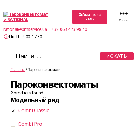
Зв’язатися з
нами
Меню
Пароконвектомати
rational@bmservice.ua
+38 063 473 98 40
RATIONAL
Пн-Пт 9:00-17:30
Поиск:
Главная
/ Пароконвектоматы
Пароконвектоматы
2
products found
Модельный ряд
iCombi Classic
iCombi Pro