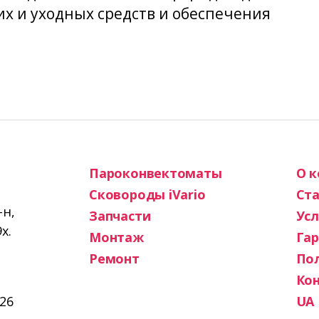
х и уходных средств и обеспечения
Пароконвектоматы
О 
Сковороды iVario
Ста
-н,
Запчасти
Усл
х.
Монтаж
Га
Ремонт
По
Ко
26
UA