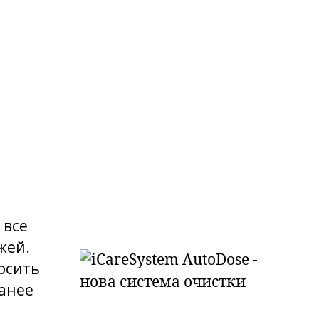
 все
жей.
осить
ранее