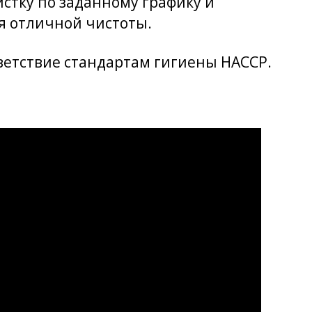
стку по заданному графику и
ля отличной чистоты.
ветствие стандартам гигиены HACCP.