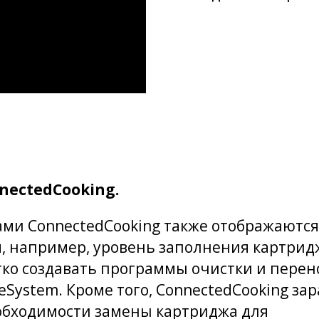
nectedCooking.
ами ConnectedCooking также отображаются
 например, уровень заполнения картрид
гко создавать программы очистки и перен
reSystem. Кроме того, ConnectedCooking за
обходимости замены картриджа для