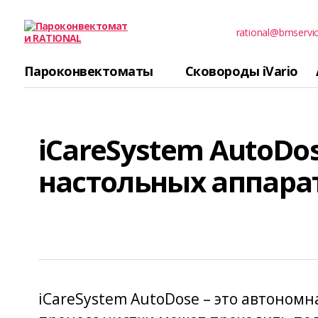
rational@bmservi
Пароконвектомати
RATIONAL
Пароконвектоматы
Сковороды iVario
iCareSystem AutoDo
настольных аппарат
iCareSystem AutoDose – это автономн