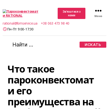
Зв’язатися з
нами
Меню
Пароконвектомати
rational@bmservice.ua
+38 063 473 98 40
RATIONAL
Пн-Пт 9:00-17:30
Поиск:
Что такое
пароконвектомат
и его
преимущества на