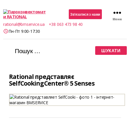
Зв’язатися з нами
Меню
Пароконвектомати
rational@bmservice.ua
+38 063 473 98 40
RATIONAL
Пн-Пт 9:00-17:30
Шукати:
Rational представляє
SelfCookingCenter® 5 Senses