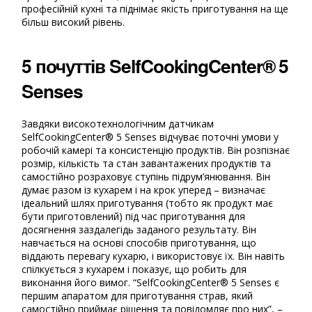
професійній кухні та піднімає якість приготування на ще
більш високий рівень.
5 почуттів SelfCookingCenter® 5
Senses
Завдяки високотехнологічним датчикам
SelfCookingCenter® 5 Senses відчуває поточні умови у
робочій камері та консистенцію продуктів. Він розпізнає
розмір, кількість та стан завантажених продуктів та
самостійно розраховує ступінь підрум’янювання. Він
думає разом із кухарем і на крок уперед – визначає
ідеальний шлях приготування (тобто як продукт має
бути приготовлений) під час приготування для
досягнення заздалегідь заданого результату. Він
навчається на основі способів приготування, що
віддають перевагу кухарю, і використовує їх. Він навіть
спілкується з кухарем і показує, що робить для
виконання його вимог. “SelfCookingCenter® 5 Senses є
першим апаратом для приготування страв, який
самостійно приймає рішення та повідомляє про них”, –