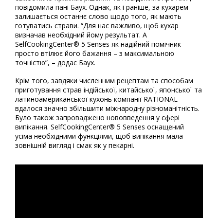
повідомила пані Баух. Однак, як і раніше, за кухарем
залишається останнє слово щодо того, як мають
готуватись страви. “Для нас важливо, щоб кухар
визначав необхідний йому результат. А
SelfCookingCenter® 5 Senses як надійний помічник
просто втілює його бажання – з максимальною
точністю”, – додає Баух.
Крім того, завдяки численним рецептам та способам
приготування страв індійської, китайської, японської та
латиноамериканської кухонь компанії RATIONAL
вдалося значно збільшити міжнародну різноманітність.
Було також запроваджено нововведення у сфері
випікання. SelfCookingCenter® 5 Senses оснащений
усіма необхідними функціями, щоб випікання мала
зовнішній вигляд і смак як у пекарні.