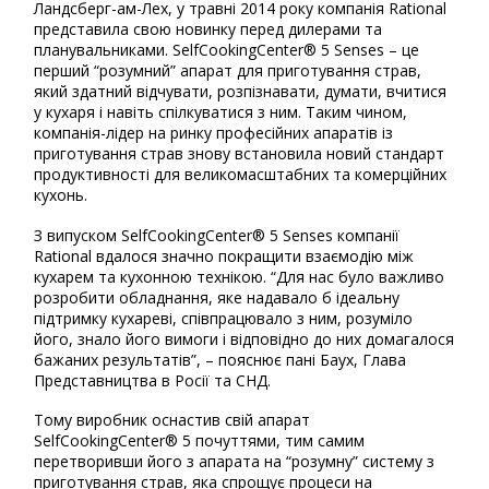
Ландсберг-ам-Лех, у травні 2014 року компанія Rational
представила свою новинку перед дилерами та
планувальниками. SelfCookingCenter® 5 Senses – це
перший “розумний” апарат для приготування страв,
який здатний відчувати, розпізнавати, думати, вчитися
у кухаря і навіть спілкуватися з ним. Таким чином,
компанія-лідер на ринку професійних апаратів із
приготування страв знову встановила новий стандарт
продуктивності для великомасштабних та комерційних
кухонь.
З випуском SelfCookingCenter® 5 Senses компанії
Rational вдалося значно покращити взаємодію між
кухарем та кухонною технікою. “Для нас було важливо
розробити обладнання, яке надавало б ідеальну
підтримку кухареві, співпрацювало з ним, розуміло
його, знало його вимоги і відповідно до них домагалося
бажаних результатів”, – пояснює пані Баух, Глава
Представництва в Росії та СНД.
Тому виробник оснастив свій апарат
SelfCookingCenter® 5 почуттями, тим самим
перетворивши його з апарата на “розумну” систему з
приготування страв, яка спрощує процеси на