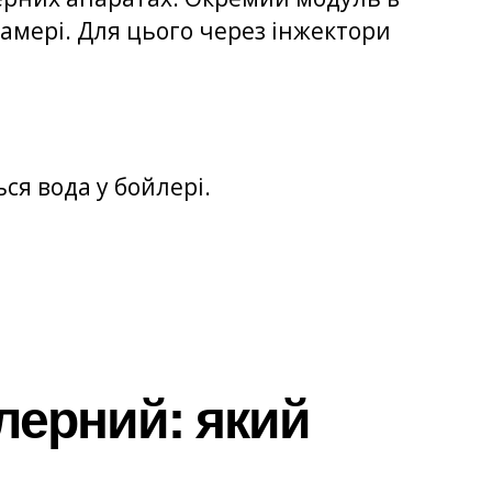
камері. Для цього через інжектори
ься вода у бойлері.
лерний: який