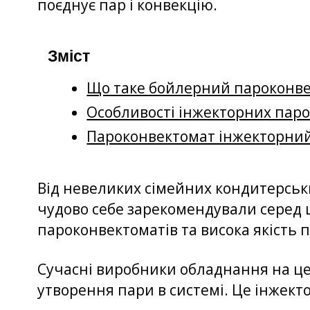
поєднує пар і конвекцію.
Зміст
Що таке бойлерний пароконв
Особливості інжекторних пар
Пароконвектомат інжекторний
Від невеликих сімейних кондитерських
чудово себе зарекомендували серед ш
пароконвектоматів та висока якість 
Сучасні виробники обладнання на ц
утворення пари в системі. Це інжекто