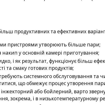
ільш продуктивних та ефективних варіант
ними пристроями утворюють більше пари;
я накип у основній камері приготування;
ко, і як результат, функціонує більш ефе
ті та смаку готових продуктів;
отребують системного обслуговування та чи
ітитися, що обмежує процес утворення пар
інжекторний або бойлерний, варто зверну
ня, зокрема, і в низькотемпературному р