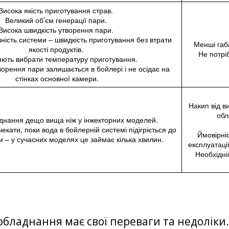
Висока якість приготування страв.
Великий об’єм генерації пари.
Висока швидкість утворення пари.
ність системи – швидкість приготування без втрати
Менші габ
якості продуктів.
Не потрі
яють вибрати температуру приготування.
ворення пари залишається в бойлері і не осідає на
стінках основної камери.
Накип від в
обл
аднання дещо вища ніж у інжекторних моделей.
екати, поки вода в бойлерній системі підігріється до
Ймовірніс
и – у сучасних моделях це займає кілька хвилин.
експлуатаці
Необхідні
обладнання має свої переваги та недолік