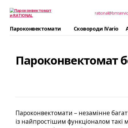
rational@bmservic
Пароконвектомати
RATIONAL
Пароконвектомати
Сковороди IVario
Пароконвектомат б
Пароконвектомати – незамінне багат
із найпростішим функціоналом такі 