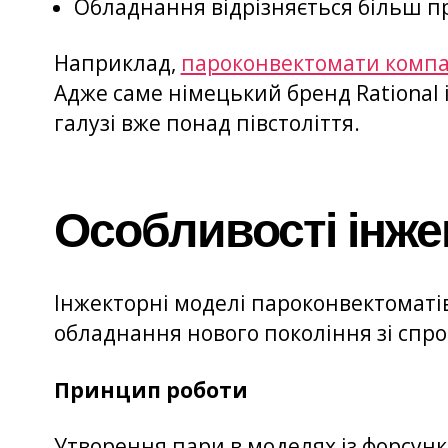
Обладнання відрізняється більш 
Наприклад,
пароконвектомати компан
Адже саме німецький бренд Rational 
галузі вже понад півстоліття.
Особливості інже
Інжекторні моделі пароконвектоматі
обладнання нового покоління зі спр
Принцип роботи
Утворення пари в моделях із форсун