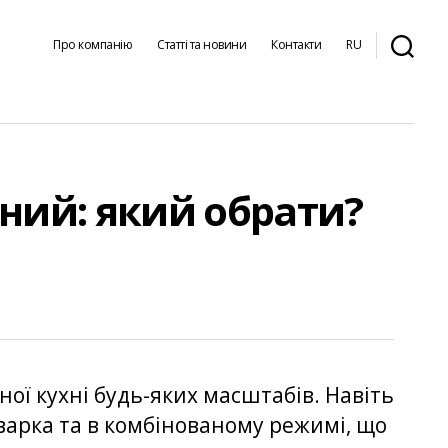
Про компанію
Статті та новини
Контакти
RU
ний: який обрати?
ї кухні будь-яких масштабів. Навіть
варка та в комбінованому режимі, що