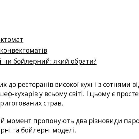
ектомат
оконвектоматів
 чи бойлерний: який обрати?
 до ресторанів високої кухні з сотнями від
еф-кухарів у всьому світі. І цьому є прос
приготованих страв.
ей момент пропонують два різновиди паро
рні та бойлерні моделі.