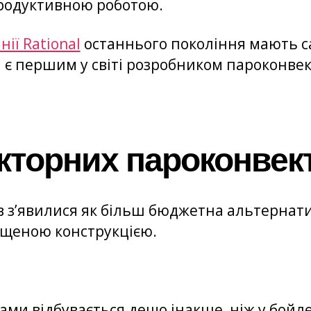
продуктивною роботою.
ії Rational
останнього покоління мають с
і є першим у світі розробником пароконве
кторних пароконвек
в з’явилися як більш бюджетна альтернати
ощеною конструкцією.
ками відбувається дещо інакше, ніж у бой