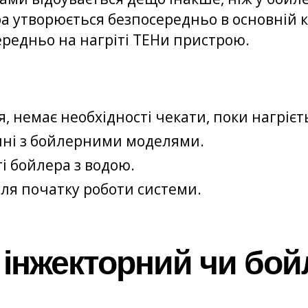
ра утворюється безпосередньо в основній 
ередньо на нагріті ТЕНи пристрою.
, немає необхідності чекати, поки нагрієт
янні з бойлерними моделями.
і бойлера з водою.
для початку роботи системи.
інжекторний чи бой