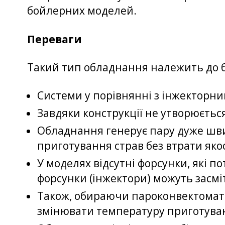
бойлерних моделей.
Переваги
Такий тип обладнання належить до б
Системи у порівнянні з інжектор
Завдяки конструкції не утворюєтьс
Обладнання генерує пару дуже швид
приготування страв без втрати якос
У моделях відсутні форсунки, які п
форсунки (інжектори) можуть засм
Також, обираючи пароконвектомат 
змінювати температуру приготуван