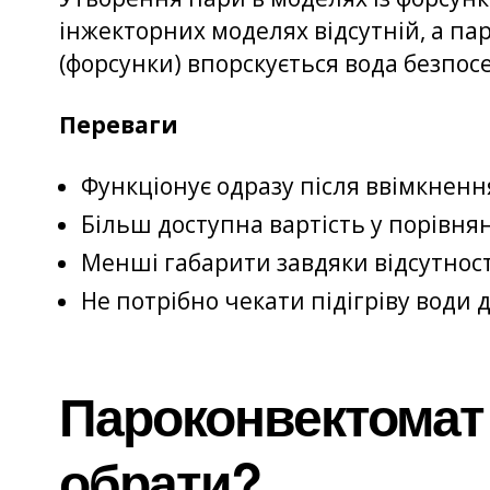
інжекторних моделях відсутній, а па
(форсунки) впорскується вода безпос
Переваги
Функціонує одразу після ввімкнення
Більш доступна вартість у порівн
Менші габарити завдяки відсутност
Не потрібно чекати підігріву води 
Пароконвектомат 
обрати?