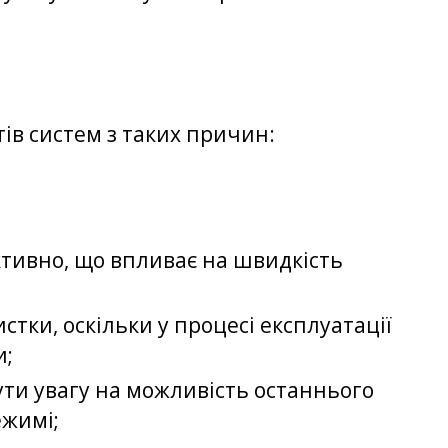
ів систем з таких причин:
ктивно, що впливає на швидкість
стки, оскільки у процесі експлуатації
и;
ти увагу на можливість останнього
ежимі;