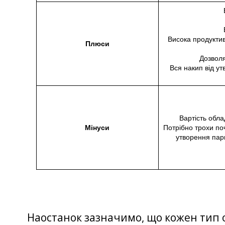
Висока продуктив
Плюси
Дозвол
Вся накип від ут
Вартість обл
Мінуси
Потрібно трохи поч
утворення пар
Наостанок зазначимо, що кожен тип 