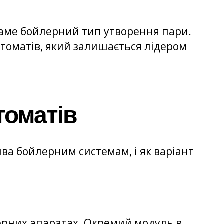
аме бойлерний тип утворення пари.
ктоматів, який залишається лідером
томатів
ва бойлерним системам, і як варіант
лерних апаратах. Окремий модуль в