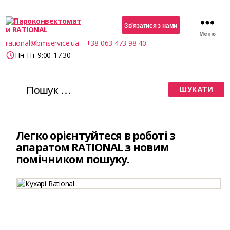
Зв’язатися з нами
Меню
Пароконвектомати
rational@bmservice.ua
+38 063 473 98 40
RATIONAL
Пн-Пт 9:00-17:30
Шукати:
Легко орієнтуйтеся в роботі з
апаратом RATIONAL з новим
помічником пошуку.