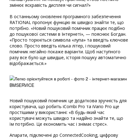
змінює яскравість дисплея чи сигнал?»
В останньому оновленні програмного забезпечення
RATIONAL пропонує функцію як швидко знайти те, що
потрібно. «Новий пошуковий помічник працює подібно
до пошукової системи в Інтернеті», — пояснює Богдан.
«Просто торкніться символа «лупа» та введіть ключове
слово. Просто введіть кілька літер, і пошуковий
помічник негайно покаже варіанти. Щоб наступного
разу все було ще швидше, історія пошуку автоматично
відображається.»
Новий пошуковий помічник це додаткова зручність для
користувача, що робить iCombi Pro та iVario Pro ще
простішими у використанні: «В будь-який час
користувачі можуть швидко та надійно знайти те, що
їм потрібно. Це економить час і знімає стрес».
Апарати, підключені до ConnectedCooking, цифрову