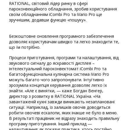
RATIONAL, світовий лідер ринку в сфері
пароконвекційного обладнання, зробив користування
своїм обладнанням iCombi Pro та iVario Pro ще
зручнішим, додавши функцію «пошуку».
Безкоштовне оновлення програмного забезпечення
дозволяє користувачам швидко та легко знаходити те,
що їм потрібно.
Процеси приготування, програми та налаштування, від
звукового сигналу до яскравості дисплея –
інтелектуальний пароконвектомат iCombi Pro та
багатофункціональна кулінарна система iVario Pro
можуть багато чого запропонувати. Інтуїтивно
зрозуміла концепція керування дозволяє легко їх
знайти. «Але є винятки, — каже Богдан Венгер,
директор з розвитку в RATIONAL Україна. «На
завантаженій кухні завжди виникають незаплановані
ситуації. Наприклад, із залишків овочів доводиться
робити овочеві ескалопи, яких інакше не було в меню.
В результаті працівник не відразу знаходить правильну
програму приготування. Інший приклад —
налаштування: як показує практика, хтось постійно