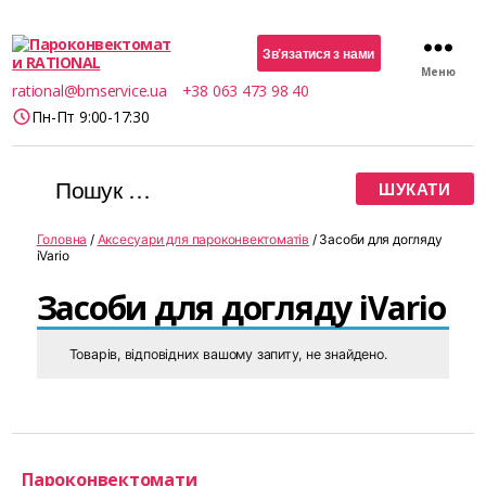
Зв’язатися з нами
Меню
Пароконвектомати
rational@bmservice.ua
+38 063 473 98 40
RATIONAL
Пн-Пт 9:00-17:30
Шукати:
Головна
/
Аксесуари для пароконвектоматів
/ Засоби для догляду
iVario
Засоби для догляду iVario
Товарів, відповідних вашому запиту, не знайдено.
Пароконвектомати