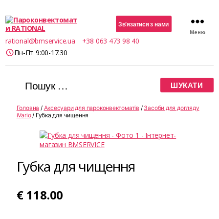
Зв’язатися з нами
Меню
Пароконвектомати
rational@bmservice.ua
+38 063 473 98 40
RATIONAL
Пн-Пт 9:00-17:30
Шукати:
Головна
/
Аксесуари для пароконвектоматів
/
Засоби для догляду
iVario
/ Губка для чищення
Губка для чищення
€
118.00