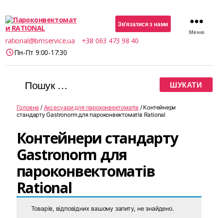
Зв’язатися з нами
Меню
Пароконвектомати
rational@bmservice.ua
+38 063 473 98 40
RATIONAL
Пн-Пт 9:00-17:30
Шукати:
Головна
/
Аксесуари для пароконвектоматів
/ Контейнери
стандарту Gastronorm для пароконвектоматів Rational
Контейнери стандарту
Gastronorm для
пароконвектоматів
Rational
Товарів, відповідних вашому запиту, не знайдено.