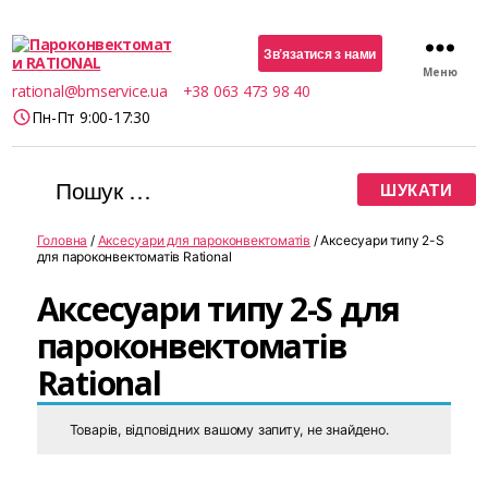
Зв’язатися з нами
Меню
Пароконвектомати
rational@bmservice.ua
+38 063 473 98 40
RATIONAL
Пн-Пт 9:00-17:30
Шукати:
Головна
/
Аксесуари для пароконвектоматів
/ Аксесуари типу 2-S
для пароконвектоматів Rational
Аксесуари типу 2-S для
пароконвектоматів
Rational
Товарів, відповідних вашому запиту, не знайдено.